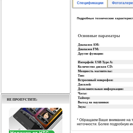
Спецификации
Фотогалере
Подробные технические характерист
Основные параматры
Диапазон AM:
Диапазон FM:
Другие функции:
Интерфейс USB Type A:
Количество дисков CD:
Мощность магнитолы:
Тип:
Встроенный микрофон:
Дисплей:
Дополнительная информация:
Часы:
Таймер:
НЕ ПРОПУСТИТЕ:
Выход на наушники:
Звук:
* Обращаем Ваше внимание на т
неточности. Более подробную и