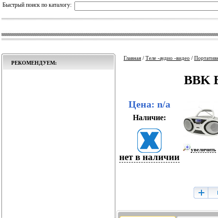
Быстрый поиск по каталогу:
Главная
/
Теле -аудио -видео
/
Портативн
РЕКОМЕНДУЕМ:
BBK B
Цена: n/a
Наличие:
увеличить
нет в наличии