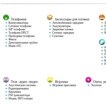
Телефония
Аксессуары для сотовых
Коммуникаторы
Автомобильные зарядные
Ав
Сотовые телефоны
Аккумуляторы
П
SIP телефоны
Защитные пленки
GP
Телефоны DECT
Сетевые зарядные
Ви
Проводные телефоны
Сумочки
Факсы
Дополнительные трубки
Мини АТС
М
М
П
W
К
М
Теле -аудио -видео
Игрушки
Охота, ры
Акустические системы
Игровые приставки
Эхолоты
Радиоприемники
Наушники
FM трансмиттеры
Медиа, MP3 плееры