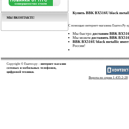
Купить BBK BX516U black metall
МЫ ВКОНТАКТЕ!
С помощью интернет-магазина Екател.Ру
к
Мы быстро
доставим BBK BX516U
Мы можем
доставить BBK BX516U
BBK BX516U black metallic имее
России!
Copyright © Екател.ру -
интернет магазин
сотовых и мобильных телефонов,
цифровой техники.
Ворота по серии 1.435.2-28