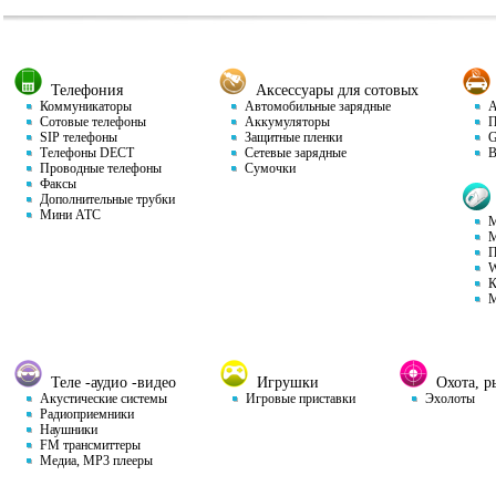
Телефония
Аксессуары для сотовых
Коммуникаторы
Автомобильные зарядные
Ав
Сотовые телефоны
Аккумуляторы
П
SIP телефоны
Защитные пленки
GP
Телефоны DECT
Сетевые зарядные
Ви
Проводные телефоны
Сумочки
Факсы
Дополнительные трубки
Мини АТС
М
М
П
W
К
М
Теле -аудио -видео
Игрушки
Охота, ры
Акустические системы
Игровые приставки
Эхолоты
Радиоприемники
Наушники
FM трансмиттеры
Медиа, MP3 плееры