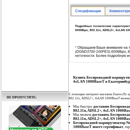
Спецификации
Комментари
Подробные технические характерис
600Mbps, 802.11n, ADSL2+, 4xLAN 1
* Обращаем Ваше внимание на т
(DGND3700-100PES) 600Mbps, 8
неточности. Более подробную и
Купить Беспроводной маршрутиз
4xLAN 1000BaseT в Екатеринбур
С помощью интернет-магазина Екател.Ру
к
НЕ ПРОПУСТИТЕ:
802.11n, ADSL2+, 4xLAN 1000BaseT
можно 
Мы быстро
доставим Беспровод
802.11n, ADSL2+, 4xLAN 1000Ba
Мы можем
доставить Беспровод
802.11n, ADSL2+, 4xLAN 1000Ba
Беспроводной маршрутизатор Ne
1000BaseT имеет сертификат
, г