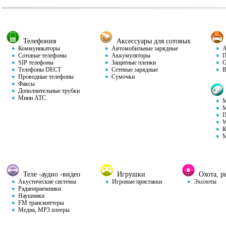
Телефония
Аксессуары для сотовых
Коммуникаторы
Автомобильные зарядные
Ав
Сотовые телефоны
Аккумуляторы
П
SIP телефоны
Защитные пленки
GP
Телефоны DECT
Сетевые зарядные
Ви
Проводные телефоны
Сумочки
Факсы
Дополнительные трубки
Мини АТС
М
М
П
W
К
М
Теле -аудио -видео
Игрушки
Охота, ры
Акустические системы
Игровые приставки
Эхолоты
Радиоприемники
Наушники
FM трансмиттеры
Медиа, MP3 плееры