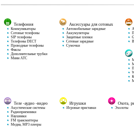
Телефония
Аксессуары для сотовых
Коммуникаторы
Автомобильные зарядные
Ав
Сотовые телефоны
Аккумуляторы
П
SIP телефоны
Защитные пленки
GP
Телефоны DECT
Сетевые зарядные
Ви
Проводные телефоны
Сумочки
Факсы
Дополнительные трубки
Мини АТС
М
М
П
W
К
М
Теле -аудио -видео
Игрушки
Охота, ры
Акустические системы
Игровые приставки
Эхолоты
Радиоприемники
Наушники
FM трансмиттеры
Медиа, MP3 плееры