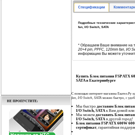
Спецификации
Комментари
Подробные технические характерист
fan, I/O Switch, SATA
* Обращаем Ваше внимание на т
20+4 pin, PPFC, 120mm fan, I/O S
информацию Вы можете уточнить
Купить Блок питания FSP ATX 60
SATA в Екатеринбурге
С помощью интернет-магазина Екател.Ру
к
fan, I/O Switch, SATA
можно быстро, с удоб
НЕ ПРОПУСТИТЕ:
Мы быстро
доставим Блок питан
I/O Switch, SATA
к Вам домой или 
Мы можем
доставить Блок питан
I/O Switch, SATA
в другой город!
Блок питания FSP ATX 600W 600-
сертификат
, гарантийная поддерж