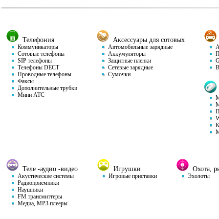
Телефония
Аксессуары для сотовых
Коммуникаторы
Автомобильные зарядные
Ав
Сотовые телефоны
Аккумуляторы
П
SIP телефоны
Защитные пленки
GP
Телефоны DECT
Сетевые зарядные
Ви
Проводные телефоны
Сумочки
Факсы
Дополнительные трубки
Мини АТС
М
М
П
W
К
М
Теле -аудио -видео
Игрушки
Охота, ры
Акустические системы
Игровые приставки
Эхолоты
Радиоприемники
Наушники
FM трансмиттеры
Медиа, MP3 плееры