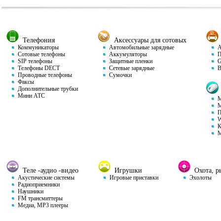
Телефония
Аксессуары для сотовых
Коммуникаторы
Автомобильные зарядные
Ав
Сотовые телефоны
Аккумуляторы
П
SIP телефоны
Защитные пленки
GP
Телефоны DECT
Сетевые зарядные
Ви
Проводные телефоны
Сумочки
Факсы
Дополнительные трубки
Мини АТС
М
М
П
W
К
М
Теле -аудио -видео
Игрушки
Охота, ры
Акустические системы
Игровые приставки
Эхолоты
Радиоприемники
Наушники
FM трансмиттеры
Медиа, MP3 плееры