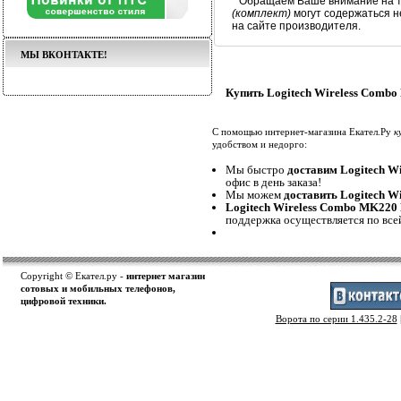
* Обращаем Ваше внимание на т
(комплект)
могут содержаться 
на сайте производителя.
МЫ ВКОНТАКТЕ!
Купить Logitech Wireless Combo
С помощью интернет-магазина Екател.Ру
к
удобством и недорго:
Мы быстро
доставим Logitech W
офис в день заказа!
Мы можем
доставить Logitech W
Logitech Wireless Combo MK220 
поддержка осуществляется по все
Copyright © Екател.ру -
интернет магазин
сотовых и мобильных телефонов,
цифровой техники.
Ворота по серии 1.435.2-28