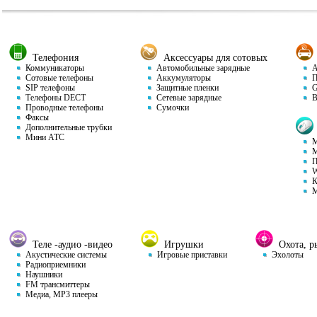
Телефония
Аксессуары для сотовых
Коммуникаторы
Автомобильные зарядные
Ав
Сотовые телефоны
Аккумуляторы
П
SIP телефоны
Защитные пленки
GP
Телефоны DECT
Сетевые зарядные
Ви
Проводные телефоны
Сумочки
Факсы
Дополнительные трубки
Мини АТС
М
М
П
W
К
М
Теле -аудио -видео
Игрушки
Охота, ры
Акустические системы
Игровые приставки
Эхолоты
Радиоприемники
Наушники
FM трансмиттеры
Медиа, MP3 плееры