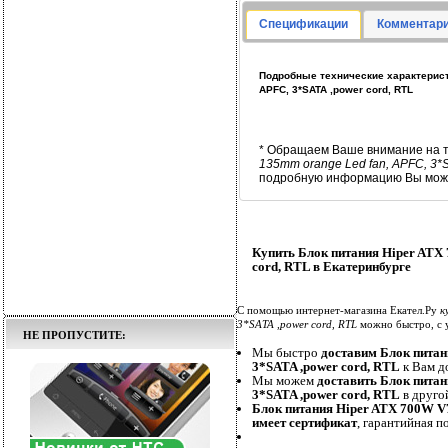
Спецификации
Комментари
Подробные технические характеристи
APFC, 3*SATA ,power cord, RTL
* Обращаем Ваше внимание на т
135mm orange Led fan, APFC, 3*S
подробную информацию Вы може
Купить Блок питания Hiper ATX 
cord, RTL в Екатеринбурге
С помощью интернет-магазина Екател.Ру
к
3*SATA ,power cord, RTL
можно быстро, с 
НЕ ПРОПУСТИТЕ:
Мы быстро
доставим Блок питан
3*SATA ,power cord, RTL
к Вам до
Мы можем
доставить Блок питан
3*SATA ,power cord, RTL
в друго
Блок питания Hiper ATX 700W V7
имеет сертификат
, гарантийная п