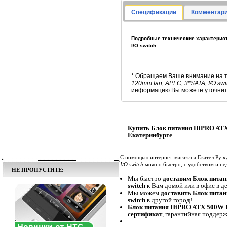
Спецификации
Комментари
Подробные технические характерист
I/O switch
* Обращаем Ваше внимание на т
120mm fan, APFC, 3*SATA, I/O swi
информацию Вы можете уточнить
Купить Блок питания HiPRO ATX
Екатеринбурге
С помощью интернет-магазина Екател.Ру
к
I/O switch
можно быстро, с удобством и не
НЕ ПРОПУСТИТЕ:
Мы быстро
доставим Блок пита
switch
к Вам домой или в офис в де
Мы можем
доставить Блок пита
switch
в другой город!
Блок питания HiPRO ATX 500W H
сертификат
, гарантийная поддерж