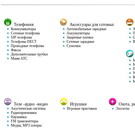
Телефония
Аксессуары для сотовых
Коммуникаторы
Автомобильные зарядные
Ав
Сотовые телефоны
Аккумуляторы
П
SIP телефоны
Защитные пленки
GP
Телефоны DECT
Сетевые зарядные
Ви
Проводные телефоны
Сумочки
Факсы
Дополнительные трубки
Мини АТС
М
М
П
W
К
М
Теле -аудио -видео
Игрушки
Охота, ры
Акустические системы
Игровые приставки
Эхолоты
Радиоприемники
Наушники
FM трансмиттеры
Медиа, MP3 плееры