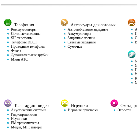
Телефония
Аксессуары для сотовых
Коммуникаторы
Автомобильные зарядные
Ав
Сотовые телефоны
Аккумуляторы
П
SIP телефоны
Защитные пленки
GP
Телефоны DECT
Сетевые зарядные
Ви
Проводные телефоны
Сумочки
Факсы
Дополнительные трубки
Мини АТС
М
М
П
W
К
М
Теле -аудио -видео
Игрушки
Охота, ры
Акустические системы
Игровые приставки
Эхолоты
Радиоприемники
Наушники
FM трансмиттеры
Медиа, MP3 плееры