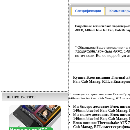
Спецификации
Комментари
Подробные технические характерис
APFC, 140mm blue led Fan, Cab Mana
* Обращаем Ваше внимание на т
750MPCGEU 80+ Gold APFC, 140m
неточности. Более подробную и
Купить Блок питания Thermalt
Fan, Cab Manag, RTL в Екатерин
С помощью интернет-магазина Екател.Ру
к
НЕ ПРОПУСТИТЕ:
140mm blue led Fan, Cab Manag, RTL
можно
Мы быстро
доставим Блок пита
140mm blue led Fan, Cab Manag,
Мы можем
доставить Блок пита
140mm blue led Fan, Cab Manag,
Блок питания Thermaltake ATX 
Cab Manag, RTL имеет сертифик