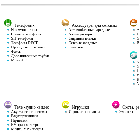
Телефония
Аксессуары для сотовых
Коммуникаторы
Автомобильные зарядные
Ав
Сотовые телефоны
Аккумуляторы
П
SIP телефоны
Защитные пленки
GP
Телефоны DECT
Сетевые зарядные
Ви
Проводные телефоны
Сумочки
Факсы
Дополнительные трубки
Мини АТС
М
М
П
W
К
М
Теле -аудио -видео
Игрушки
Охота, ры
Акустические системы
Игровые приставки
Эхолоты
Радиоприемники
Наушники
FM трансмиттеры
Медиа, MP3 плееры