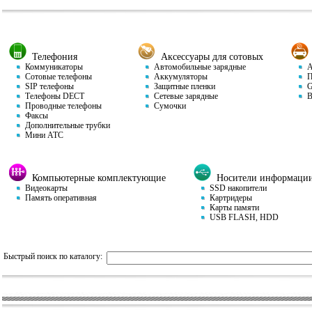
Телефония
Аксессуары для сотовых
Коммуникаторы
Автомобильные зарядные
Ав
Сотовые телефоны
Аккумуляторы
П
SIP телефоны
Защитные пленки
GP
Телефоны DECT
Сетевые зарядные
Ви
Проводные телефоны
Сумочки
Факсы
Дополнительные трубки
Мини АТС
Компьютерные комплектующие
Носители информаци
Видеокарты
SSD накопители
Память оперативная
Картридеры
Карты памяти
USB FLASH, HDD
Быстрый поиск по каталогу: