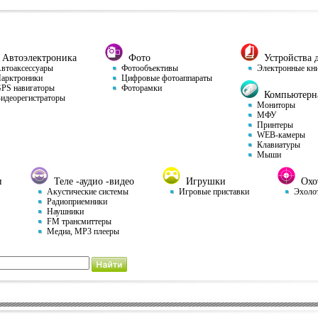
Автоэлектроника
Фото
Устройства д
тоаксессуары
Фотообъективы
Электронные кн
арктроники
Цифровые фотоаппараты
S навигаторы
Фоторамки
Компьютерна
деорегистраторы
Мониторы
МФУ
Принтеры
WEB-камеры
Клавиатуры
Мыши
и
Теле -аудио -видео
Игрушки
Охот
Акустические системы
Игровые приставки
Эхоло
Радиоприемники
Наушники
FM трансмиттеры
Медиа, MP3 плееры