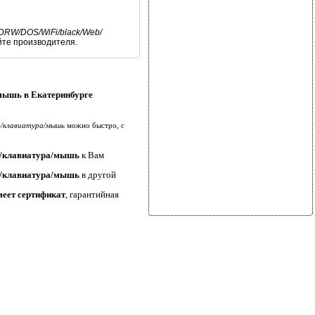
DRW/DOS/WiFi/black/Web/
йте производителя.
мышь в Екатеринбурге
b/клавиатура/мышь
можно быстро, с
b/клавиатура/мышь
к Вам
b/клавиатура/мышь
в другой
еет сертификат
, гарантийная