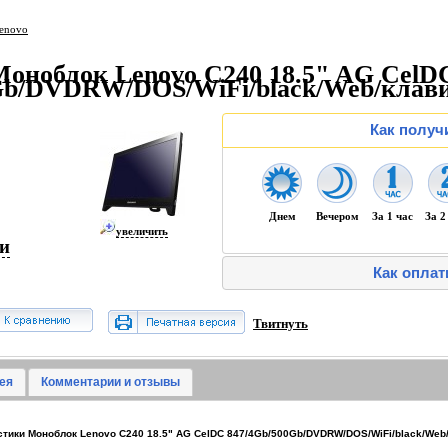
enovo
Моноблок Lenovo C240 18.5" AG CelD
Gb/DVDRW/DOS/WiFi/black/Web/клав
Как получ
Днем
Вечером
За 1 час
За 2
увеличить
ии
Как оплат
Твитнуть
ея
Комментарии и отзывы
тики Моноблок Lenovo C240 18.5" AG CelDC 847/4Gb/500Gb/DVDRW/DOS/WiFi/black/We