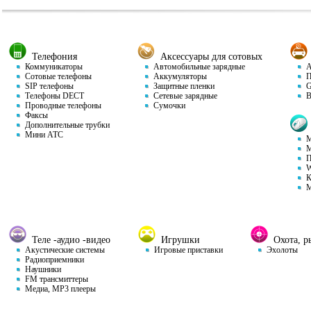
Телефония
Аксессуары для сотовых
Коммуникаторы
Автомобильные зарядные
Ав
Сотовые телефоны
Аккумуляторы
П
SIP телефоны
Защитные пленки
GP
Телефоны DECT
Сетевые зарядные
Ви
Проводные телефоны
Сумочки
Факсы
Дополнительные трубки
Мини АТС
М
М
П
W
К
М
Теле -аудио -видео
Игрушки
Охота, ры
Акустические системы
Игровые приставки
Эхолоты
Радиоприемники
Наушники
FM трансмиттеры
Медиа, MP3 плееры