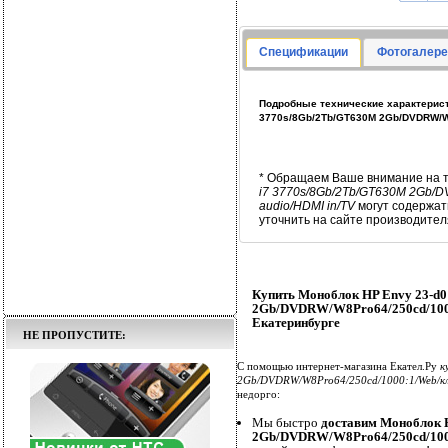
Спецификации
Фотогалере
Подробные технические характерист
3770s/8Gb/2Tb/GT630M 2Gb/DVDRW/W8
* Обращаем Ваше внимание на т
i7 3770s/8Gb/2Tb/GT630M 2Gb/
audio/HDMI in/TV
могут содержат
уточнить на сайте производител
Купить Моноблок HP Envy 23-d0
2Gb/DVDRW/W8Pro64/250cd/1000
Екатеринбурге
НЕ ПРОПУСТИТЕ:
С помощью интернет-магазина Екател.Ру
к
2Gb/DVDRW/W8Pro64/250cd/1000:1/Web/кл
недорго:
Мы быстро
доставим Моноблок H
2Gb/DVDRW/W8Pro64/250cd/1000