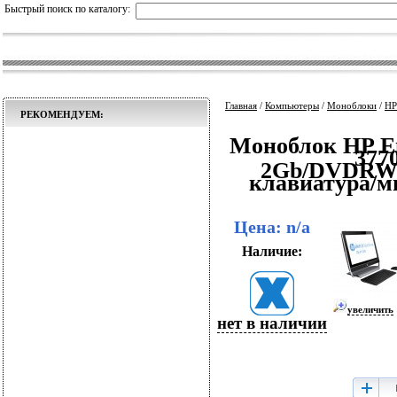
Быстрый поиск по каталогу:
Главная
/
Компьютеры
/
Моноблоки
/
HP
РЕКОМЕНДУЕМ:
Моноблок HP En
377
2Gb/DVDRW/W
клавиатура/м
Цена: n/a
Наличие:
увеличить
нет в наличии