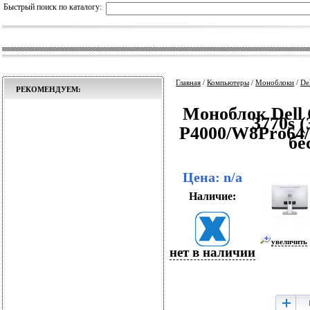
Быстрый поиск по каталогу:
Главная
/
Компьютеры
/
Моноблоки
/
De
РЕКОМЕНДУЕМ:
Моноблок Dell 
3770s 
P4000/W8Pro64/
бе
Цена: n/a
Наличие:
увеличить
нет в наличии