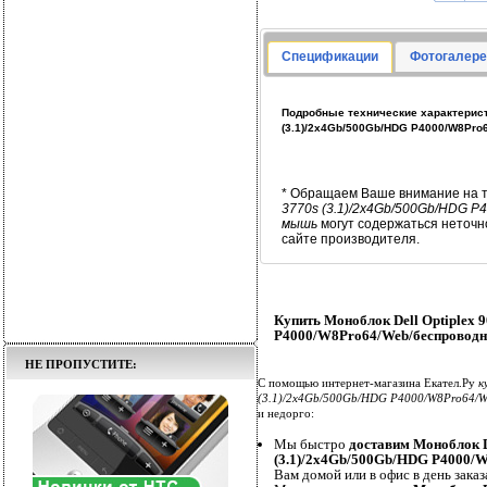
Спецификации
Фотогалере
Подробные технические характеристи
(3.1)/2x4Gb/500Gb/HDG P4000/W8Pr
* Обращаем Ваше внимание на т
3770s (3.1)/2x4Gb/500Gb/HDG P
мышь
могут содержаться неточн
сайте производителя.
Купить Моноблок Dell Optiplex 
P4000/W8Pro64/Web/беспроводн
НЕ ПРОПУСТИТЕ:
С помощью интернет-магазина Екател.Ру
к
(3.1)/2x4Gb/500Gb/HDG P4000/W8Pro64/W
и недорго:
Мы быстро
доставим Моноблок De
(3.1)/2x4Gb/500Gb/HDG P4000/
Вам домой или в офис в день заказ