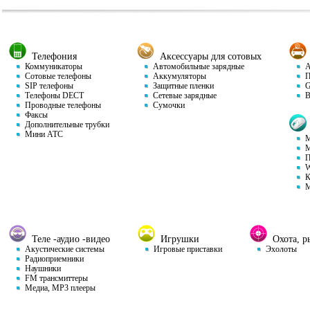
Телефония
Аксессуары для сотовых
Коммуникаторы
Автомобильные зарядные
Ав
Сотовые телефоны
Аккумуляторы
П
SIP телефоны
Защитные пленки
GP
Телефоны DECT
Сетевые зарядные
Ви
Проводные телефоны
Сумочки
Факсы
Дополнительные трубки
Мини АТС
М
М
П
W
К
М
Теле -аудио -видео
Игрушки
Охота, ры
Акустические системы
Игровые приставки
Эхолоты
Радиоприемники
Наушники
FM трансмиттеры
Медиа, MP3 плееры