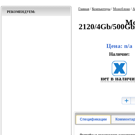
Главная
/
Компьютеры
/
Моноблоки
/
A
РЕКОМЕНДУЕМ:
Мо
2120/4Gb/500G
Цена: n/a
Наличие:
нет в налич
Спецификации
Комментар
Подробные технические характерис