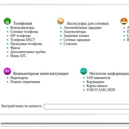
Телефония
Аксессуары для сотовых
Коммуникаторы
Автомобильные зарядные
Ав
Сотовые телефоны
Аккумуляторы
П
SIP телефоны
Защитные пленки
GP
Телефоны DECT
Сетевые зарядные
Ви
Проводные телефоны
Сумочки
Факсы
Дополнительные трубки
Мини АТС
Компьютерные комплектующие
Носители информаци
Видеокарты
SSD накопители
Память оперативная
Картридеры
Карты памяти
USB FLASH, HDD
Быстрый поиск по каталогу: