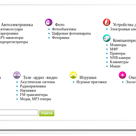
Автоэлектроника
Фото
Устройства д
тоаксессуары
Фотообъективы
Электронные кн
арктроники
Цифровые фотоаппараты
S навигаторы
Фоторамки
Компьютерна
деорегистраторы
Мониторы
МФУ
Принтеры
WEB-камеры
Клавиатуры
Мыши
и
Теле -аудио -видео
Игрушки
Охот
Акустические системы
Игровые приставки
Эхоло
Радиоприемники
Наушники
FM трансмиттеры
Медиа, MP3 плееры