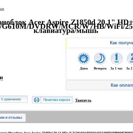
cer
ноблок Acer Aspire Z1850d 20.1" HD+
b/G610M/DVDRW/MCR/W7HB/WiFi/250c
клавиатура/мышь
Как получ
Днем
Вечером
За 1 час
За 2
ии
Как оплат
Твитнуть
ии и отзывы
тики Моноблок Acer Aspire Z1850d 20.1" HD+ i3 2120/4Gb/500Gb/G610M/DVDRW/MCR/W7H