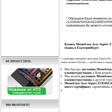
клавиатура/мышь
* Обращаем Ваше внимание на 
2120/4Gb/500Gb/G610M/DVDRW
информацию Вы можете уточнит
Купить Моноблок Acer Aspire
мышь в Екатеринбурге
С помощью интернет-магазина Екател.Ру
НЕ ПРОПУСТИТЕ:
мышь
можно быстро, с удобством и недор
Мы быстро
доставим Моноблок
клавиатура/мышь
к Вам домой и
Мы можем
доставить Моноблок
клавиатура/мышь
в другой горо
Моноблок Acer Aspire Z1850d
имеет сертификат
, гарантийная 
МЫ ВКОНТАКТЕ!