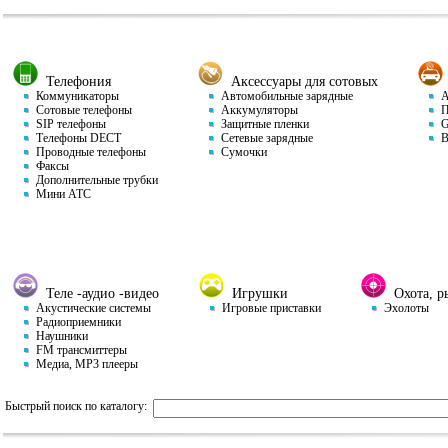
Телефония
Аксессуары для сотовых
Коммуникаторы
Автомобильные зарядные
Ав
Сотовые телефоны
Аккумуляторы
П
SIP телефоны
Защитные пленки
GP
Телефоны DECT
Сетевые зарядные
Ви
Проводные телефоны
Сумочки
Факсы
Дополнительные трубки
Мини АТС
Теле -аудио -видео
Игрушки
Охота, ры
Акустические системы
Игровые приставки
Эхолоты
Радиоприемники
Наушники
FM трансмиттеры
Медиа, MP3 плееры
Быстрый поиск по каталогу: