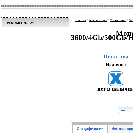
Главная
/
Компьютеры
/
Моноблоки
/
Ac
РЕКОМЕНДУЕМ:
Моно
3600/4Gb/500Gb
Цена: n/a
Наличие:
нет в наличи
Спецификации
Фотогалере