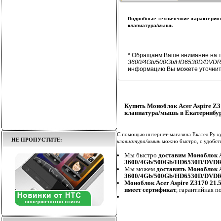
Подробные технические характерист
клавиатура/мышь
* Обращаем Ваше внимание на т
3600/4Gb/500Gb/HD6530D/DVDR
информацию Вы можете уточнить
Купить Моноблок Acer Aspire 
клавиатура/мышь в Екатеринбу
С помощью интернет-магазина Екател.Ру
к
НЕ ПРОПУСТИТЕ:
клавиатура/мышь
можно быстро, с удобст
Мы быстро
доставим Моноблок Ac
3600/4Gb/500Gb/HD6530D/DVD
Мы можем
доставить Моноблок A
3600/4Gb/500Gb/HD6530D/DVD
Моноблок Acer Aspire Z3170 2
имеет сертификат
, гарантийная п