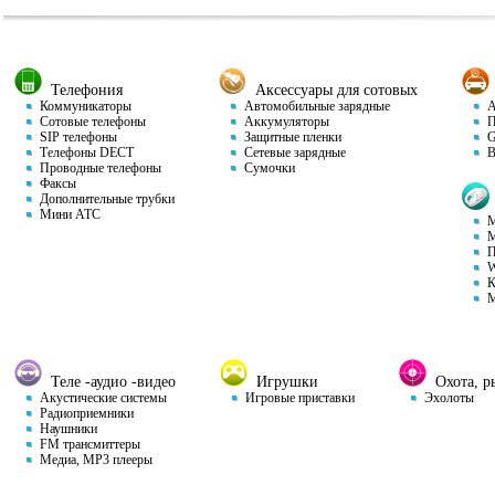
Телефония
Аксессуары для сотовых
Коммуникаторы
Автомобильные зарядные
Ав
Сотовые телефоны
Аккумуляторы
П
SIP телефоны
Защитные пленки
GP
Телефоны DECT
Сетевые зарядные
Ви
Проводные телефоны
Сумочки
Факсы
Дополнительные трубки
Мини АТС
М
М
П
W
К
М
Теле -аудио -видео
Игрушки
Охота, ры
Акустические системы
Игровые приставки
Эхолоты
Радиоприемники
Наушники
FM трансмиттеры
Медиа, MP3 плееры