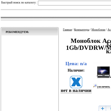
Быстрый поиск по каталогу:
Главная
/
Компьютеры
/
Моноблоки
/
Ac
РЕКОМЕНДУЕМ:
Моноблок Ace
3
1Gb/DVDRW/MC
к
Цена: n/a
Наличие:
увеличить
нет в наличии