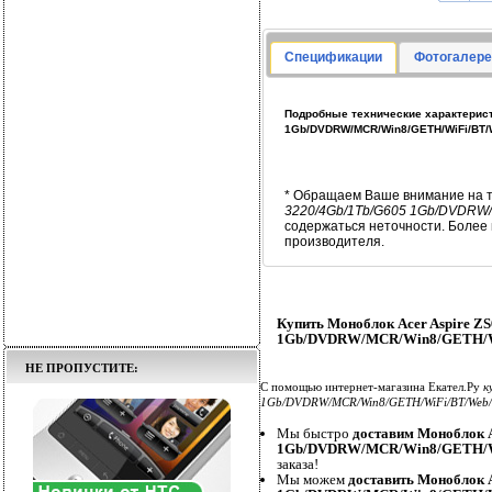
Спецификации
Фотогалере
Подробные технические характеристи
1Gb/DVDRW/MCR/Win8/GETH/WiFi/BT
* Обращаем Ваше внимание на т
3220/4Gb/1Tb/G605 1Gb/DVDRW
содержаться неточности. Более
производителя.
Купить Моноблок Acer Aspire ZS
1Gb/DVDRW/MCR/Win8/GETH/Wi
НЕ ПРОПУСТИТЕ:
С помощью интернет-магазина Екател.Ру
к
1Gb/DVDRW/MCR/Win8/GETH/WiFi/BT/Web
Мы быстро
доставим Моноблок A
1Gb/DVDRW/MCR/Win8/GETH/W
заказа!
Мы можем
доставить Моноблок A