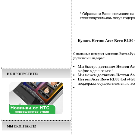
* Обращаем Ваше внимание на 
клавиатура/мышь
могут содер
Купить Неттоп Acer Revo RL8
С помощью интернет-магазина Екател.Ру
удобством и недорго:
Мы быстро
доставим Неттоп A
в офис в день заказа!
НЕ ПРОПУСТИТЕ:
Мы можем
доставить Неттоп 
Неттоп Acer Revo RL80 Cel /
поддержка осуществляется по вс
МЫ ВКОНТАКТЕ!