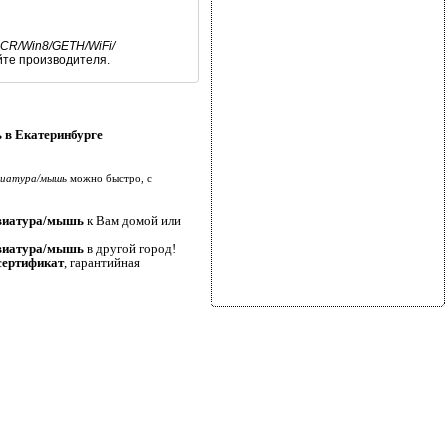
CR/Win8/GETH/WiFi/
йте производителя.
в Екатеринбурге
виатура/мышь
можно быстро, с
виатура/мышь
к Вам домой или
авиатура/мышь
в другой город!
сертификат
, гарантийная