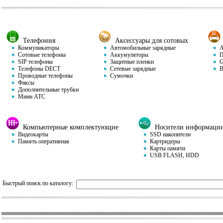
Телефония
Аксессуары для сотовых
Коммуникаторы
Автомобильные зарядные
Ав
Сотовые телефоны
Аккумуляторы
П
SIP телефоны
Защитные пленки
GP
Телефоны DECT
Сетевые зарядные
Ви
Проводные телефоны
Сумочки
Факсы
Дополнительные трубки
Мини АТС
Компьютерные комплектующие
Носители информаци
Видеокарты
SSD накопители
Память оперативная
Картридеры
Карты памяти
USB FLASH, HDD
Быстрый поиск по каталогу: