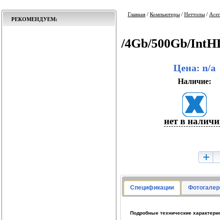
Главная
/
Компьютеры
/
Неттопы
/
Acer
РЕКОМЕНДУЕМ:
/4Gb/500Gb/In
Цена: n/a
Наличие:
нет в налич
Спецификации
Фотогалер
Подробные технические характерис