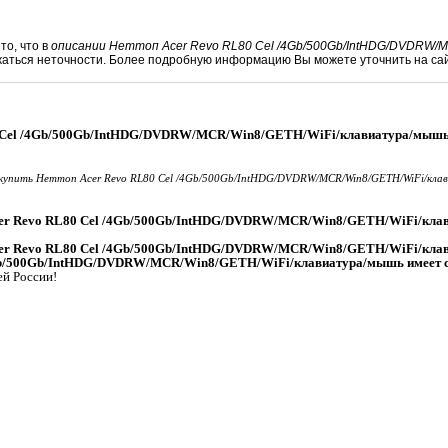
то, что в
описании Неттоп Acer Revo RL80 Cel /4Gb/500Gb/IntHDG/DVDRW/M
жаться неточности. Более подробную информацию Вы можете уточнить на са
0 Cel /4Gb/500Gb/IntHDG/DVDRW/MCR/Win8/GETH/WiFi/клавиатура/мышь 
купить Неттоп Acer Revo RL80 Cel /4Gb/500Gb/IntHDG/DVDRW/MCR/Win8/GETH/WiFi/кла
cer Revo RL80 Cel /4Gb/500Gb/IntHDG/DVDRW/MCR/Win8/GETH/WiFi/кла
Acer Revo RL80 Cel /4Gb/500Gb/IntHDG/DVDRW/MCR/Win8/GETH/WiFi/кл
4Gb/500Gb/IntHDG/DVDRW/MCR/Win8/GETH/WiFi/клавиатура/мышь имеет 
ей России!