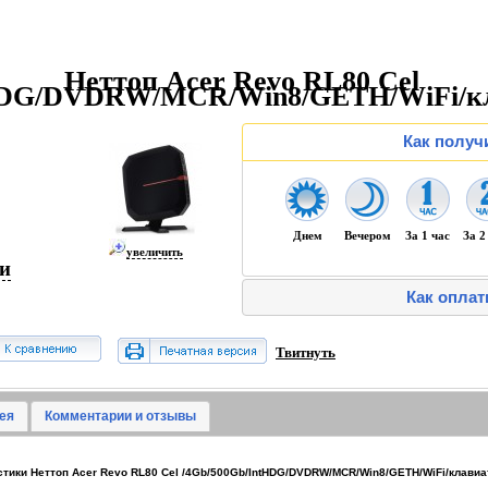
Неттоп Acer Revo RL80 Cel
tHDG/DVDRW/MCR/Win8/GETH/WiFi/к
Как получ
Днем
Вечером
За 1 час
За 2
увеличить
ии
Как оплат
Твитнуть
ея
Комментарии и отзывы
тики Неттоп Acer Revo RL80 Cel /4Gb/500Gb/IntHDG/DVDRW/MCR/Win8/GETH/WiFi/клави