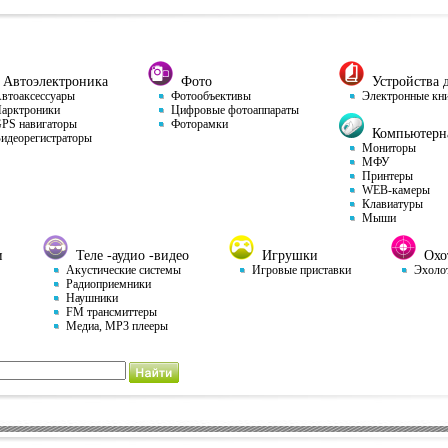
Автоэлектроника
Фото
Устройства д
тоаксессуары
Фотообъективы
Электронные кн
арктроники
Цифровые фотоаппараты
S навигаторы
Фоторамки
Компьютерна
деорегистраторы
Мониторы
МФУ
Принтеры
WEB-камеры
Клавиатуры
Мыши
и
Теле -аудио -видео
Игрушки
Охот
Акустические системы
Игровые приставки
Эхоло
Радиоприемники
Наушники
FM трансмиттеры
Медиа, MP3 плееры