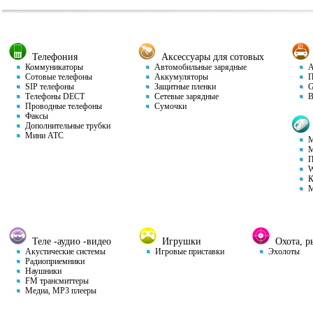
Телефония
Аксессуары для сотовых
Коммуникаторы
Автомобильные зарядные
Ав
Сотовые телефоны
Аккумуляторы
П
SIP телефоны
Защитные пленки
GP
Телефоны DECT
Сетевые зарядные
Ви
Проводные телефоны
Сумочки
Факсы
Дополнительные трубки
Мини АТС
М
М
П
W
К
М
Теле -аудио -видео
Игрушки
Охота, ры
Акустические системы
Игровые приставки
Эхолоты
Радиоприемники
Наушники
FM трансмиттеры
Медиа, MP3 плееры