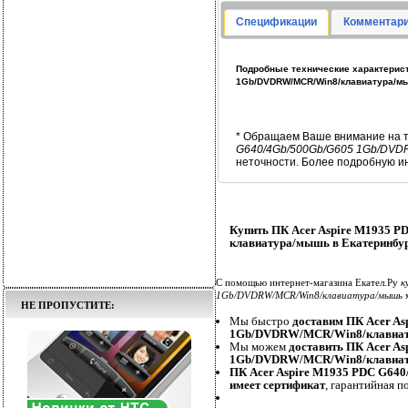
Спецификации
Комментари
Подробные технические характерист
1Gb/DVDRW/MCR/Win8/клавиатура/м
* Обращаем Ваше внимание на т
G640/4Gb/500Gb/G605 1Gb/DVD
неточности. Более подробную и
Купить ПК Acer Aspire M1935
клавиатура/мышь в Екатеринбу
С помощью интернет-магазина Екател.Ру
к
1Gb/DVDRW/MCR/Win8/клавиатура/мышь
м
НЕ ПРОПУСТИТЕ:
Мы быстро
доставим ПК Acer A
1Gb/DVDRW/MCR/Win8/клавиа
Мы можем
доставить ПК Acer A
1Gb/DVDRW/MCR/Win8/клавиа
ПК Acer Aspire M1935 PDC G6
имеет сертификат
, гарантийная п