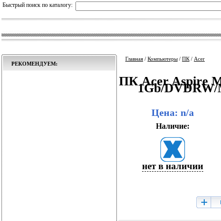
Быстрый поиск по каталогу:
Главная
/
Компьютеры
/
ПК
/
Acer
РЕКОМЕНДУЕМ:
ПК Acer Aspire 
1Gb/DVDRW/M
Цена: n/a
Наличие:
нет в наличии