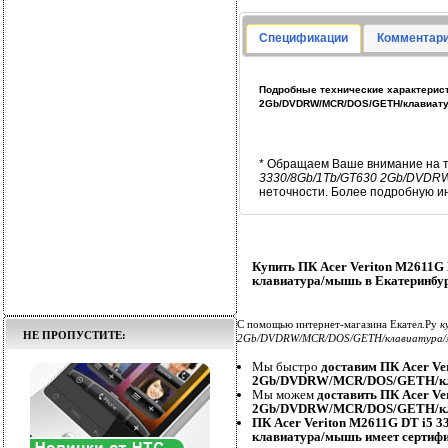
Спецификации
Комментари
Подробные технические характеристи
2Gb/DVDRW/MCR/DOS/GETH/клавиат
* Обращаем Ваше внимание на т
3330/8Gb/1Tb/GT630 2Gb/DVDR
неточности. Более подробную и
Купить ПК Acer Veriton M261
клавиатура/мышь в Екатеринбу
С помощью интернет-магазина Екател.Ру
к
НЕ ПРОПУСТИТЕ:
2Gb/DVDRW/MCR/DOS/GETH/клавиатура
Мы быстро
доставим ПК Acer Ve
2Gb/DVDRW/MCR/DOS/GETH/кл
Мы можем
доставить ПК Acer V
2Gb/DVDRW/MCR/DOS/GETH/кл
ПК Acer Veriton M2611G DT i
клавиатура/мышь имеет сертиф