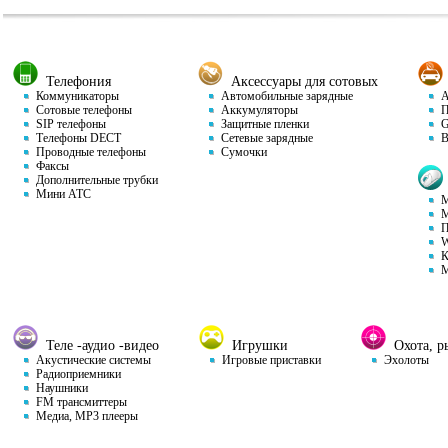
Телефония
Аксессуары для сотовых
Коммуникаторы
Автомобильные зарядные
Ав
Сотовые телефоны
Аккумуляторы
П
SIP телефоны
Защитные пленки
GP
Телефоны DECT
Сетевые зарядные
Ви
Проводные телефоны
Сумочки
Факсы
Дополнительные трубки
Мини АТС
М
М
П
W
К
М
Теле -аудио -видео
Игрушки
Охота, ры
Акустические системы
Игровые приставки
Эхолоты
Радиоприемники
Наушники
FM трансмиттеры
Медиа, MP3 плееры