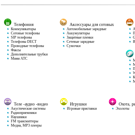
Телефония
Аксессуары для сотовых
Коммуникаторы
Автомобильные зарядные
Ав
Сотовые телефоны
Аккумуляторы
П
SIP телефоны
Защитные пленки
GP
Телефоны DECT
Сетевые зарядные
Ви
Проводные телефоны
Сумочки
Факсы
Дополнительные трубки
Мини АТС
М
М
П
W
К
М
Теле -аудио -видео
Игрушки
Охота, ры
Акустические системы
Игровые приставки
Эхолоты
Радиоприемники
Наушники
FM трансмиттеры
Медиа, MP3 плееры