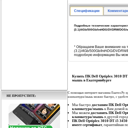
Спецификации
Комментари
Подробные технические характеристи
(3.1)/4Gb/500Gb/IntHDG/DVDRW/DOS
* Обращаем Ваше внимание на т
(3.1)/4Gb/500Gb/IntHDG/DVDRW
подробную информацию Вы може
Купить ПК Dell Optiplex 3010 D
мышь в Екатеринбурге
С помощью интернет-магазина Екател.Ру
к
НЕ ПРОПУСТИТЕ:
клавиатура/мышь
можно быстро, с удобст
Мы быстро
доставим ПК Dell Op
клавиатура/мышь
к Вам домой ил
Мы можем
доставить ПК Dell Op
клавиатура/мышь
в другой город
ПК Dell Optiplex 3010 DT i5 3
имеет сертификат
, гарантийная п