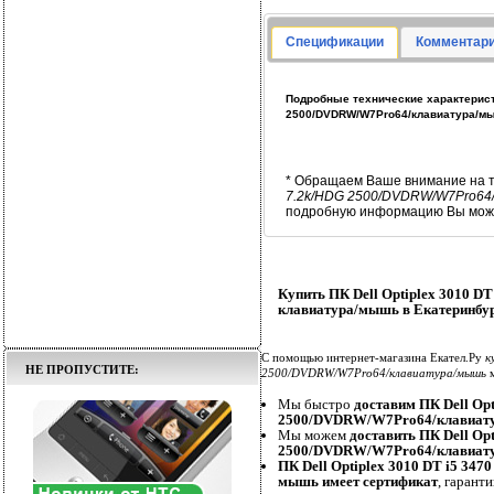
Спецификации
Комментари
Подробные технические характеристик
2500/DVDRW/W7Pro64/клавиатура/м
* Обращаем Ваше внимание на т
7.2k/HDG 2500/DVDRW/W7Pro64
подробную информацию Вы може
Купить ПК Dell Optiplex 3010 D
клавиатура/мышь в Екатеринбу
С помощью интернет-магазина Екател.Ру
к
НЕ ПРОПУСТИТЕ:
2500/DVDRW/W7Pro64/клавиатура/мышь
м
Мы быстро
доставим ПК Dell Opt
2500/DVDRW/W7Pro64/клавиат
Мы можем
доставить ПК Dell Opt
2500/DVDRW/W7Pro64/клавиат
ПК Dell Optiplex 3010 DT i5 34
мышь имеет сертификат
, гарант