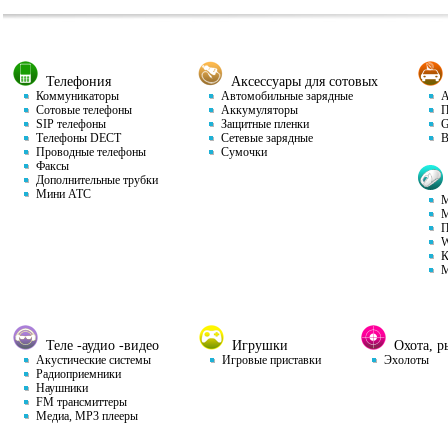
Телефония
Аксессуары для сотовых
Коммуникаторы
Автомобильные зарядные
Ав
Сотовые телефоны
Аккумуляторы
П
SIP телефоны
Защитные пленки
GP
Телефоны DECT
Сетевые зарядные
Ви
Проводные телефоны
Сумочки
Факсы
Дополнительные трубки
Мини АТС
М
М
П
W
К
М
Теле -аудио -видео
Игрушки
Охота, ры
Акустические системы
Игровые приставки
Эхолоты
Радиоприемники
Наушники
FM трансмиттеры
Медиа, MP3 плееры