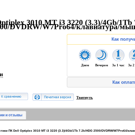
ptiplex 3010 MT i3 3220 (3.3)/4Gb/1Tb
500/DVDRW/W7Pro64/клавиатура/мы
Как получ
Днем
Вечером
За 1 час
За 2
ии
Как оплат
Твитнуть
ии и отзывы
ики ПК Dell Optiplex 3010 MT i3 3220 (3.3)/4Gb/1Tb 7.2k/HDG 2500/DVDRW/W7Pro64/кл