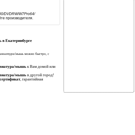
 2500/DVDRW/W7Pro64/
йте производителя.
ь в Екатеринбурге
клавиатура/мышь
можно быстро, с
лавиатура/мышь
к Вам домой или
лавиатура/мышь
в другой город!
 сертификат
, гарантийная