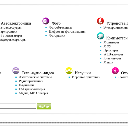
Автоэлектроника
Фото
Устройства д
тоаксессуары
Фотообъективы
Электронные кн
арктроники
Цифровые фотоаппараты
S навигаторы
Фоторамки
Компьютерна
деорегистраторы
Мониторы
МФУ
Принтеры
WEB-камеры
Клавиатуры
Мыши
и
Теле -аудио -видео
Игрушки
Охот
Акустические системы
Игровые приставки
Эхоло
Радиоприемники
Наушники
FM трансмиттеры
Медиа, MP3 плееры