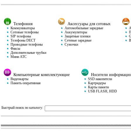
Телефония
Аксессуары для сотовых
Коммуникаторы
Автомобильные зарядные
Ав
Сотовые телефоны
Аккумуляторы
П
SIP телефоны
Защитные пленки
GP
Телефоны DECT
Сетевые зарядные
Ви
Проводные телефоны
Сумочки
Факсы
Дополнительные трубки
Мини АТС
Компьютерные комплектующие
Носители информаци
Видеокарты
SSD накопители
Память оперативная
Картридеры
Карты памяти
USB FLASH, HDD
Быстрый поиск по каталогу: