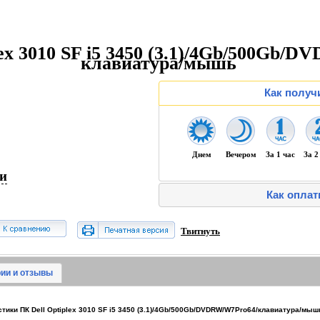
lex 3010 SF i5 3450 (3.1)/4Gb/500Gb/
клавиатура/мышь
Как получ
Днем
Вечером
За 1 час
За 2
ии
Как оплат
Твитнуть
ии и отзывы
ики ПК Dell Optiplex 3010 SF i5 3450 (3.1)/4Gb/500Gb/DVDRW/W7Pro64/клавиатура/мыш