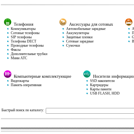
Телефония
Аксессуары для сотовых
Коммуникаторы
Автомобильные зарядные
Ав
Сотовые телефоны
Аккумуляторы
П
SIP телефоны
Защитные пленки
GP
Телефоны DECT
Сетевые зарядные
Ви
Проводные телефоны
Сумочки
Факсы
Дополнительные трубки
Мини АТС
Компьютерные комплектующие
Носители информаци
Видеокарты
SSD накопители
Память оперативная
Картридеры
Карты памяти
USB FLASH, HDD
Быстрый поиск по каталогу: