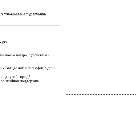
/W7Pro64/клавиатура/мышь
.
урге
ышь
можно быстро, с удобством и
ь
к Вам домой или в офис в день
ь
в другой город!
гарантийная поддержка