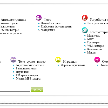
Автоэлектроника
Фото
Устройства д
тоаксессуары
Фотообъективы
Электронные кн
арктроники
Цифровые фотоаппараты
S навигаторы
Фоторамки
Компьютерна
деорегистраторы
Мониторы
МФУ
Принтеры
WEB-камеры
Клавиатуры
Мыши
и
Теле -аудио -видео
Игрушки
Охот
Акустические системы
Игровые приставки
Эхоло
Радиоприемники
Наушники
FM трансмиттеры
Медиа, MP3 плееры