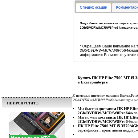
Спецификации
Комментари
Подробные технические характеристи
2Gb/DVDRW/MCR/W8Pro64/клавиатур
* Обращаем Ваше внимание на т
2Gb/DVDRW/MCR/W8Pro64/клав
информацию Вы можете уточнить
Купить ПК HP Elite 7500 MT i
в Екатеринбурге
С помощью интернет-магазина Екател.Ру
к
2Gb/DVDRW/MCR/W8Pro64/клавиатура
мо
НЕ ПРОПУСТИТЕ:
Мы быстро
доставим ПК HP Elit
2Gb/DVDRW/MCR/W8Pro64/кла
Мы можем
доставить ПК HP Elit
2Gb/DVDRW/MCR/W8Pro64/кла
ПК HP Elite 7500 MT i5 3570/
сертификат
, гарантийная поддерж