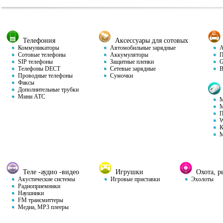
Телефония
Аксессуары для сотовых
Коммуникаторы
Автомобильные зарядные
Ав
Сотовые телефоны
Аккумуляторы
П
SIP телефоны
Защитные пленки
GP
Телефоны DECT
Сетевые зарядные
Ви
Проводные телефоны
Сумочки
Факсы
Дополнительные трубки
Мини АТС
М
М
П
W
К
М
Теле -аудио -видео
Игрушки
Охота, ры
Акустические системы
Игровые приставки
Эхолоты
Радиоприемники
Наушники
FM трансмиттеры
Медиа, MP3 плееры