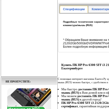
Спецификации
Комментари
Подробные технические характерист
клавиатура/мышь (RUS)
* Обращаем Ваше внимание на т
2120/2Gb/500Gb/DVDRW/W7Pro6
Более подробную информацию В
Купить ПК HP Pro 6300 SFF i3
Екатеринбурге
С помощью интернет-магазина Екател.Ру
к
НЕ ПРОПУСТИТЕ:
мышь (RUS)
можно быстро, с удобством и 
Мы быстро
доставим ПК HP Pro
мышь (RUS)
к Вам домой или в офи
Мы можем
доставить ПК HP Pro
мышь (RUS)
в другой город!
ПК HP Pro 6300 SFF i3 2120/2
сертификат
, гарантийная поддерж