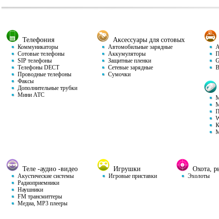
Телефония
Аксессуары для сотовых
Коммуникаторы
Автомобильные зарядные
Ав
Сотовые телефоны
Аккумуляторы
П
SIP телефоны
Защитные пленки
GP
Телефоны DECT
Сетевые зарядные
Ви
Проводные телефоны
Сумочки
Факсы
Дополнительные трубки
Мини АТС
М
М
П
W
К
М
Теле -аудио -видео
Игрушки
Охота, ры
Акустические системы
Игровые приставки
Эхолоты
Радиоприемники
Наушники
FM трансмиттеры
Медиа, MP3 плееры