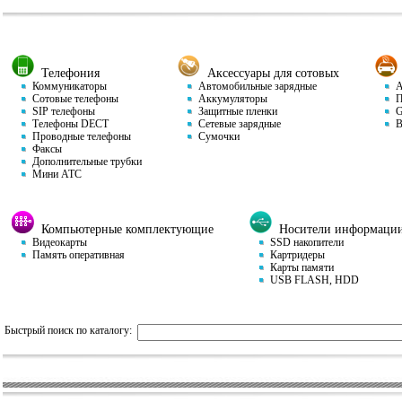
Телефония
Аксессуары для сотовых
Коммуникаторы
Автомобильные зарядные
Ав
Сотовые телефоны
Аккумуляторы
П
SIP телефоны
Защитные пленки
GP
Телефоны DECT
Сетевые зарядные
Ви
Проводные телефоны
Сумочки
Факсы
Дополнительные трубки
Мини АТС
Компьютерные комплектующие
Носители информаци
Видеокарты
SSD накопители
Память оперативная
Картридеры
Карты памяти
USB FLASH, HDD
Быстрый поиск по каталогу: