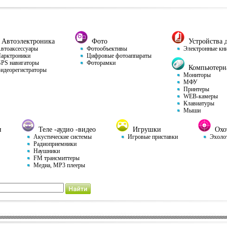
Автоэлектроника
Фото
Устройства д
тоаксессуары
Фотообъективы
Электронные кн
арктроники
Цифровые фотоаппараты
S навигаторы
Фоторамки
Компьютерна
деорегистраторы
Мониторы
МФУ
Принтеры
WEB-камеры
Клавиатуры
Мыши
и
Теле -аудио -видео
Игрушки
Охот
Акустические системы
Игровые приставки
Эхоло
Радиоприемники
Наушники
FM трансмиттеры
Медиа, MP3 плееры