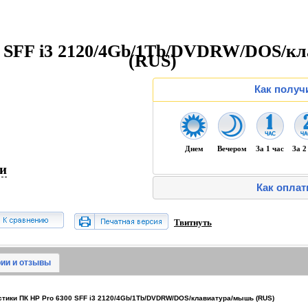
0 SFF i3 2120/4Gb/1Tb/DVDRW/DOS/к
(RUS)
Как получ
Днем
Вечером
За 1 час
За 2
ии
Как оплат
Твитнуть
ии и отзывы
тики ПК HP Pro 6300 SFF i3 2120/4Gb/1Tb/DVDRW/DOS/клавиатура/мышь (RUS)