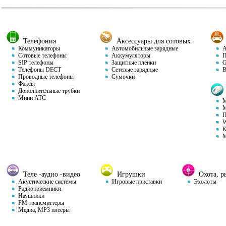
Телефония
Аксессуары для сотовых
Коммуникаторы
Автомобильные зарядные
Ав
Сотовые телефоны
Аккумуляторы
П
SIP телефоны
Защитные пленки
GP
Телефоны DECT
Сетевые зарядные
Ви
Проводные телефоны
Сумочки
Факсы
Дополнительные трубки
Мини АТС
М
М
П
W
К
М
Теле -аудио -видео
Игрушки
Охота, ры
Акустические системы
Игровые приставки
Эхолоты
Радиоприемники
Наушники
FM трансмиттеры
Медиа, MP3 плееры