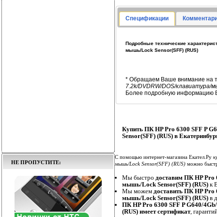
Спецификации
Комментари
Подробные технические характерист
мышь/Lock Sensor(SFF) (RUS)
* Обращаем Ваше внимание на т
7.2k/DVDRW/DOS/клавиатура/мы
Более подробную информацию В
Купить ПК HP Pro 6300 SFF P 
Sensor(SFF) (RUS) в Екатеринбур
С помощью интернет-магазина Екател.Ру
к
НЕ ПРОПУСТИТЕ:
мышь/Lock Sensor(SFF) (RUS)
можно быстро
Мы быстро
доставим ПК HP Pro
мышь/Lock Sensor(SFF) (RUS)
к В
Мы можем
доставить ПК HP Pro
мышь/Lock Sensor(SFF) (RUS)
в 
ПК HP Pro 6300 SFF P G640/4G
(RUS) имеет сертификат
, гаранти