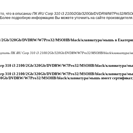
то, что в
описании ПК iRU Corp 310 i3 2100/2Gb/320Gb/DVDRW/W7Pro32/MSO
. Более подробную информацию Вы можете уточнить на сайте производителя
100/2Gb/320Gb/DVDRW/W7Pro32/MSOHB/black/клавиатура/мышь в Екатери
купить ПК iRU Corp 310 i3 2100/2Gb/320Gb/DVDRW/W7Pro32/MSOHB/black/клавиатура/м
orp 310 i3 2100/2Gb/320Gb/DVDRW/W7Pro32/MSOHB/black/клавиатура/м
Corp 310 i3 2100/2Gb/320Gb/DVDRW/W7Pro32/MSOHB/black/клавиатура/м
/320Gb/DVDRW/W7Pro32/MSOHB/black/клавиатура/мышь имеет сертификат