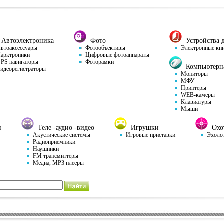
Автоэлектроника
Фото
Устройства д
тоаксессуары
Фотообъективы
Электронные кн
арктроники
Цифровые фотоаппараты
S навигаторы
Фоторамки
Компьютерна
деорегистраторы
Мониторы
МФУ
Принтеры
WEB-камеры
Клавиатуры
Мыши
и
Теле -аудио -видео
Игрушки
Охот
Акустические системы
Игровые приставки
Эхоло
Радиоприемники
Наушники
FM трансмиттеры
Медиа, MP3 плееры