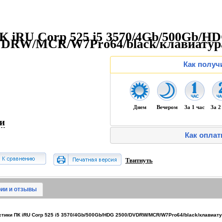
К iRU Corp 525 i5 3570/4Gb/500Gb/H
VDRW/MCR/W7Pro64/black/клавиату
Как получ
Днем
Вечером
За 1 час
За 2
ии
Как оплат
Твитнуть
ии и отзывы
тики ПК iRU Corp 525 i5 3570/4Gb/500Gb/HDG 2500/DVDRW/MCR/W7Pro64/black/клавиат