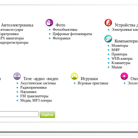
Автоэлектроника
Фото
Устройства д
тоаксессуары
Фотообъективы
Электронные кн
арктроники
Цифровые фотоаппараты
S навигаторы
Фоторамки
Компьютерна
деорегистраторы
Мониторы
МФУ
Принтеры
WEB-камеры
Клавиатуры
Мыши
и
Теле -аудио -видео
Игрушки
Охот
Акустические системы
Игровые приставки
Эхоло
Радиоприемники
Наушники
FM трансмиттеры
Медиа, MP3 плееры