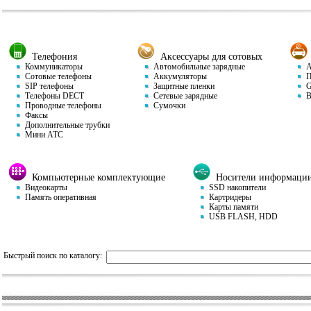
Телефония
Аксессуары для сотовых
Коммуникаторы
Автомобильные зарядные
Ав
Сотовые телефоны
Аккумуляторы
П
SIP телефоны
Защитные пленки
GP
Телефоны DECT
Сетевые зарядные
Ви
Проводные телефоны
Сумочки
Факсы
Дополнительные трубки
Мини АТС
Компьютерные комплектующие
Носители информаци
Видеокарты
SSD накопители
Память оперативная
Картридеры
Карты памяти
USB FLASH, HDD
Быстрый поиск по каталогу: