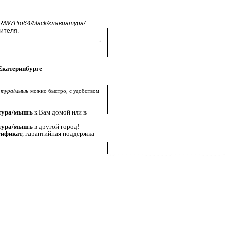
/W7Pro64/black/клавиатура/
ителя.
Екатеринбурге
атура/мышь
можно быстро, с удобством
атура/мышь
к Вам домой или в
атура/мышь
в другой город!
тификат
, гарантийная поддержка