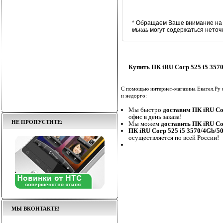
* Обращаем Ваше внимание на 
мышь
могут содержаться неточ
Купить ПК iRU Corp 525 i5 3
С помощью интернет-магазина Екател.Ру
и недорго:
Мы быстро
доставим ПК iRU C
офис в день заказа!
НЕ ПРОПУСТИТЕ:
Мы можем
доставить ПК iRU C
ПК iRU Corp 525 i5 3570/4Gb
осуществляется по всей России!
МЫ ВКОНТАКТЕ!