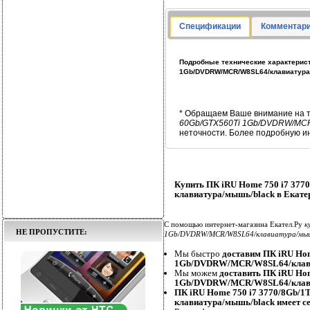
Спецификации
Комментари
Подробные технические характерист
1Gb/DVDRW/MCR/W8SL64/клавиатура
* Обращаем Ваше внимание на т
60Gb/GTX560Ti 1Gb/DVDRW/MCR
неточности. Более подробную и
Купить ПК iRU Home 750 i7 3
клавиатура/мышь/black в Екате
С помощью интернет-магазина Екател.Ру
к
НЕ ПРОПУСТИТЕ:
1Gb/DVDRW/MCR/W8SL64/клавиатура/мыш
Мы быстро
доставим ПК iRU Ho
1Gb/DVDRW/MCR/W8SL64/клави
Мы можем
доставить ПК iRU Ho
1Gb/DVDRW/MCR/W8SL64/клави
ПК iRU Home 750 i7 3770/8Gb
клавиатура/мышь/black имеет с