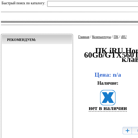
Быстрый поиск по каталогу:
Главная
/
Компьютеры
/
ПК
/
iRU
РЕКОМЕНДУЕМ:
ПК iRU Hom
60Gb/GTX560
кла
Цена: n/a
Наличие:
нет в наличии