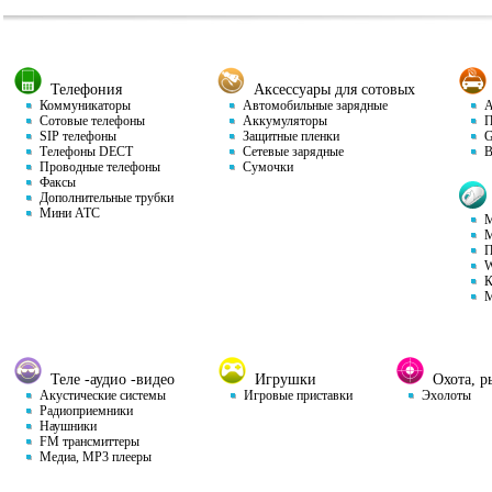
Телефония
Аксессуары для сотовых
Коммуникаторы
Автомобильные зарядные
Ав
Сотовые телефоны
Аккумуляторы
П
SIP телефоны
Защитные пленки
GP
Телефоны DECT
Сетевые зарядные
Ви
Проводные телефоны
Сумочки
Факсы
Дополнительные трубки
Мини АТС
М
М
П
W
К
М
Теле -аудио -видео
Игрушки
Охота, ры
Акустические системы
Игровые приставки
Эхолоты
Радиоприемники
Наушники
FM трансмиттеры
Медиа, MP3 плееры