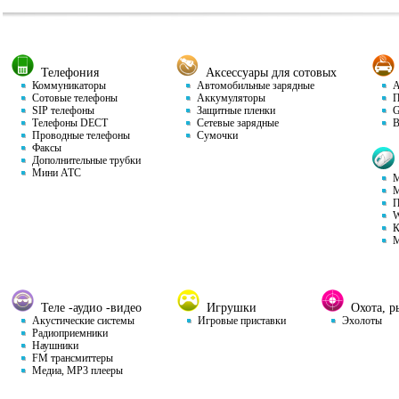
Телефония
Аксессуары для сотовых
Коммуникаторы
Автомобильные зарядные
Ав
Сотовые телефоны
Аккумуляторы
П
SIP телефоны
Защитные пленки
GP
Телефоны DECT
Сетевые зарядные
Ви
Проводные телефоны
Сумочки
Факсы
Дополнительные трубки
Мини АТС
М
М
П
W
К
М
Теле -аудио -видео
Игрушки
Охота, ры
Акустические системы
Игровые приставки
Эхолоты
Радиоприемники
Наушники
FM трансмиттеры
Медиа, MP3 плееры