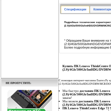
Спецификации
Комментари
Подробные технические характеристи
(2.9)/4Gb/500Gb/IntHDG/DVDRW/MCR
* Обращаем Ваше внимание на т
(2.9)/4Gb/500Gb/IntHDG/DVDR
Более подробную информацию В
Купить ПК Lenovo ThinkCentre E
(2.9)/4Gb/500Gb/IntHDG/DVDRW
С помощью интернет-магазина Екател.Ру
к
НЕ ПРОПУСТИТЕ:
(2.9)/4Gb/500Gb/IntHDG/DVDRW/MCR/DO
Мы быстро
доставим ПК Lenovo 
(2.9)/4Gb/500Gb/IntHDG/DVDR
заказа!
Мы можем
доставить ПК Lenovo 
(2.9)/4Gb/500Gb/IntHDG/DVDR
ПК Lenovo ThinkCentre Edge 72