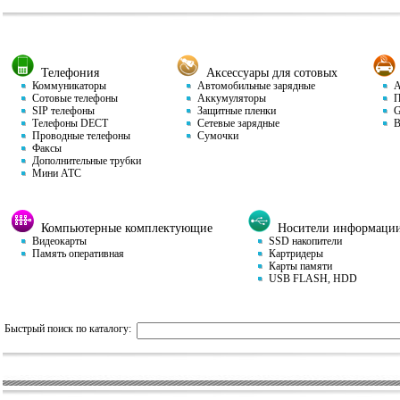
Телефония
Аксессуары для сотовых
Коммуникаторы
Автомобильные зарядные
Ав
Сотовые телефоны
Аккумуляторы
П
SIP телефоны
Защитные пленки
GP
Телефоны DECT
Сетевые зарядные
Ви
Проводные телефоны
Сумочки
Факсы
Дополнительные трубки
Мини АТС
Компьютерные комплектующие
Носители информаци
Видеокарты
SSD накопители
Память оперативная
Картридеры
Карты памяти
USB FLASH, HDD
Быстрый поиск по каталогу: