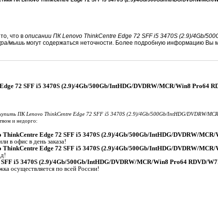
то, что в
описании ПК Lenovo ThinkCentre Edge 72 SFF i5 3470S (2.9)/4Gb/
ура/мышь
могут содержаться неточности. Более подробную информацию Вы м
 Edge 72 SFF i5 3470S (2.9)/4Gb/500Gb/IntHDG/DVDRW/MCR/Win8 Pro64 
купить ПК Lenovo ThinkCentre Edge 72 SFF i5 3470S (2.9)/4Gb/500Gb/IntHDG/DVDRW/MC
твом и недорго:
o ThinkCentre Edge 72 SFF i5 3470S (2.9)/4Gb/500Gb/IntHDG/DVDRW/MCR
ли в офис в день заказа!
o ThinkCentre Edge 72 SFF i5 3470S (2.9)/4Gb/500Gb/IntHDG/DVDRW/MCR
д!
72 SFF i5 3470S (2.9)/4Gb/500Gb/IntHDG/DVDRW/MCR/Win8 Pro64 RDVD/W
жка осуществляется по всей России!