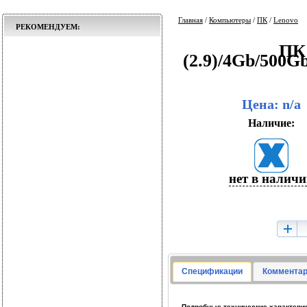
Главная
/
Компьютеры
/
ПК
/
Lenovo
РЕКОМЕНДУЕМ:
ПК 
(2.9)/4Gb/50
Цена: n/a
Наличие:
нет в налич
Спецификации
Комментар
Подробные технические характерис