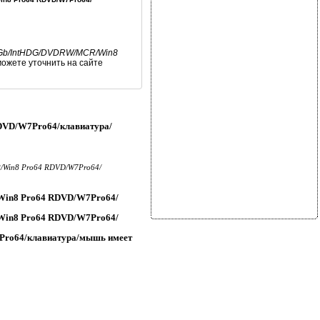
500Gb/IntHDG/DVDRW/MCR/Win8
ожете уточнить на сайте
RDVD/W7Pro64/клавиатура/
R/Win8 Pro64 RDVD/W7Pro64/
/Win8 Pro64 RDVD/W7Pro64/
/Win8 Pro64 RDVD/W7Pro64/
7Pro64/клавиатура/мышь имеет