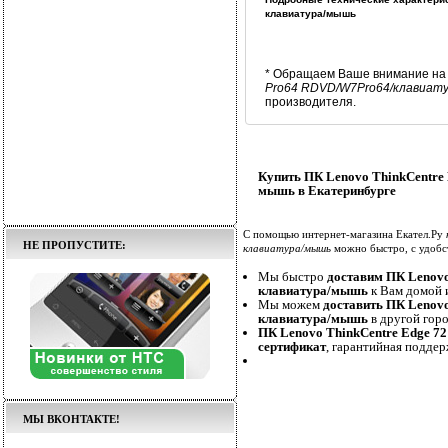
клавиатура/мышь
* Обращаем Ваше внимание на 
Pro64 RDVD/W7Pro64/клавиат
производителя.
Купить ПК Lenovo ThinkCentre
мышь в Екатеринбурге
С помощью интернет-магазина Екател.Ру
НЕ ПРОПУСТИТЕ:
клавиатура/мышь
можно быстро, с удобс
Мы быстро
доставим ПК Lenov
клавиатура/мышь
к Вам домой и
Мы можем
доставить ПК Lenov
клавиатура/мышь
в другой горо
ПК Lenovo ThinkCentre Edge 
сертификат
, гарантийная поддер
МЫ ВКОНТАКТЕ!