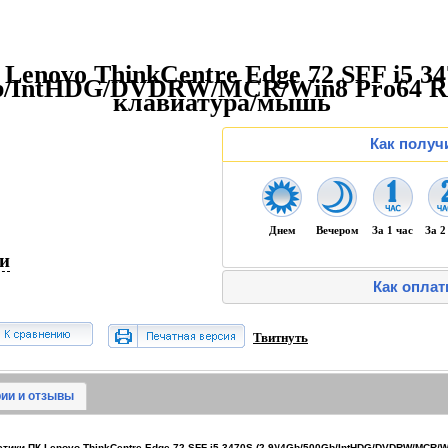
Lenovo ThinkCentre Edge 72 SFF i5 34
0Gb/IntHDG/DVDRW/MCR/Win8 Pro64 
клавиатура/мышь
Как получ
Днем
Вечером
За 1 час
За 2
ии
Как оплат
Твитнуть
ии и отзывы
тики ПК Lenovo ThinkCentre Edge 72 SFF i5 3470S (2.9)/4Gb/500Gb/IntHDG/DVDRW/MCR/