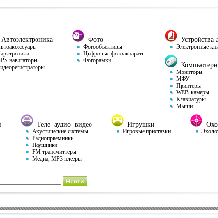
Автоэлектроника
Фото
Устройства д
тоаксессуары
Фотообъективы
Электронные кн
арктроники
Цифровые фотоаппараты
S навигаторы
Фоторамки
Компьютерна
деорегистраторы
Мониторы
МФУ
Принтеры
WEB-камеры
Клавиатуры
Мыши
и
Теле -аудио -видео
Игрушки
Охот
Акустические системы
Игровые приставки
Эхоло
Радиоприемники
Наушники
FM трансмиттеры
Медиа, MP3 плееры