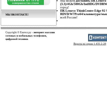
Мы можем
доставить ПК Lenovo 
(3.3)/4Gb/500Gb/IntHDG/DVDR
город!
ПК Lenovo ThinkCentre Edge 92
RDVD/W7Pro64/клавиатура/мыш
МЫ ВКОНТАКТЕ!
всей России!
Copyright © Екател.ру -
интернет магазин
сотовых и мобильных телефонов,
цифровой техники.
Ворота по серии 1.435.2-28