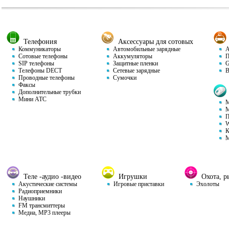
Телефония
Аксессуары для сотовых
Коммуникаторы
Автомобильные зарядные
Ав
Сотовые телефоны
Аккумуляторы
П
SIP телефоны
Защитные пленки
GP
Телефоны DECT
Сетевые зарядные
Ви
Проводные телефоны
Сумочки
Факсы
Дополнительные трубки
Мини АТС
М
М
П
W
К
М
Теле -аудио -видео
Игрушки
Охота, ры
Акустические системы
Игровые приставки
Эхолоты
Радиоприемники
Наушники
FM трансмиттеры
Медиа, MP3 плееры