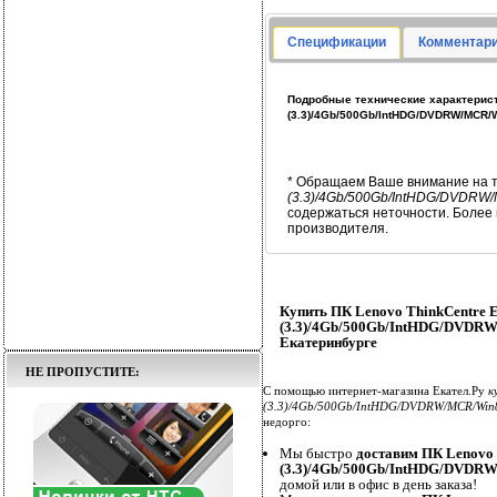
Спецификации
Комментари
Подробные технические характеристи
(3.3)/4Gb/500Gb/IntHDG/DVDRW/MCR
* Обращаем Ваше внимание на т
(3.3)/4Gb/500Gb/IntHDG/DVDRW
содержаться неточности. Более
производителя.
Купить ПК Lenovo ThinkCentre E
(3.3)/4Gb/500Gb/IntHDG/DVDR
Екатеринбурге
НЕ ПРОПУСТИТЕ:
С помощью интернет-магазина Екател.Ру
к
(3.3)/4Gb/500Gb/IntHDG/DVDRW/MCR/Win
недорго:
Мы быстро
доставим ПК Lenovo 
(3.3)/4Gb/500Gb/IntHDG/DVDR
домой или в офис в день заказа!