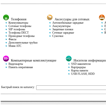
Телефония
Аксессуары для сотовых
Коммуникаторы
Автомобильные зарядные
Ав
Сотовые телефоны
Аккумуляторы
П
SIP телефоны
Защитные пленки
GP
Телефоны DECT
Сетевые зарядные
Ви
Проводные телефоны
Сумочки
Факсы
Дополнительные трубки
Мини АТС
Компьютерные комплектующие
Носители информаци
Видеокарты
SSD накопители
Память оперативная
Картридеры
Карты памяти
USB FLASH, HDD
Быстрый поиск по каталогу: