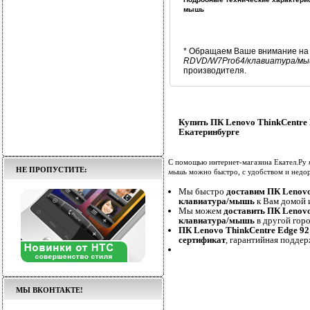
мышь
* Обращаем Ваше внимание на 
RDVD/W7Pro64/клавиатура/м
производителя.
Купить ПК Lenovo ThinkCentre
Екатеринбурге
С помощью интернет-магазина Екател.Ру
НЕ ПРОПУСТИТЕ:
мышь
можно быстро, с удобством и недор
Мы быстро
доставим ПК Lenov
клавиатура/мышь
к Вам домой и
Мы можем
доставить ПК Lenov
клавиатура/мышь
в другой горо
ПК Lenovo ThinkCentre Edge 
сертификат
, гарантийная поддер
МЫ ВКОНТАКТЕ!