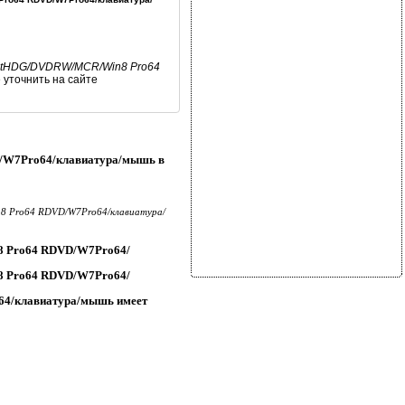
b/IntHDG/DVDRW/MCR/Win8 Pro64
уточнить на сайте
D/W7Pro64/клавиатура/мышь в
in8 Pro64 RDVD/W7Pro64/клавиатура/
n8 Pro64 RDVD/W7Pro64/
n8 Pro64 RDVD/W7Pro64/
o64/клавиатура/мышь имеет