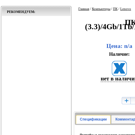
Главная
/
Компьютеры
/
ПК
/
Lenovo
РЕКОМЕНДУЕМ:
ПК
(3.3)/4Gb/1
Цена: n/a
Наличие:
нет в налич
Спецификации
Комментар
Подробные технические характерист