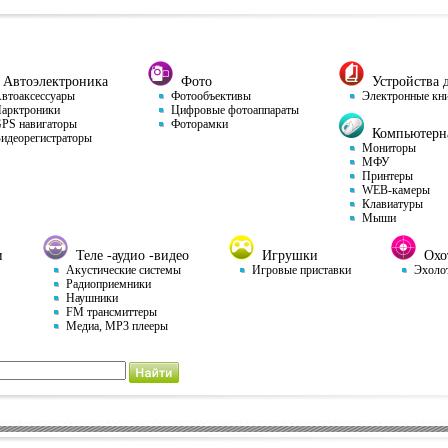
Автоэлектроника
Фото
Устройства д
тоаксессуары
Фотообъективы
Электронные кн
арктроники
Цифровые фотоаппараты
S навигаторы
Фоторамки
Компьютерна
деорегистраторы
Мониторы
МФУ
Принтеры
WEB-камеры
Клавиатуры
Мыши
и
Теле -аудио -видео
Игрушки
Охот
Акустические системы
Игровые приставки
Эхоло
Радиоприемники
Наушники
FM трансмиттеры
Медиа, MP3 плееры