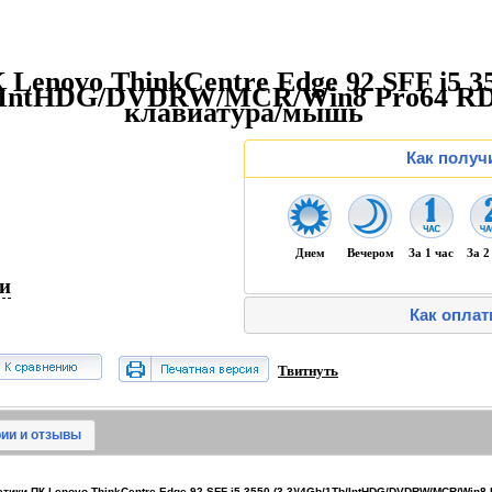
 Lenovo ThinkCentre Edge 92 SFF i5 3
Tb/IntHDG/DVDRW/MCR/Win8 Pro64 R
клавиатура/мышь
Как получ
Днем
Вечером
За 1 час
За 2
ии
Как оплат
Твитнуть
ии и отзывы
ики ПК Lenovo ThinkCentre Edge 92 SFF i5 3550 (3.3)/4Gb/1Tb/IntHDG/DVDRW/MCR/Win8