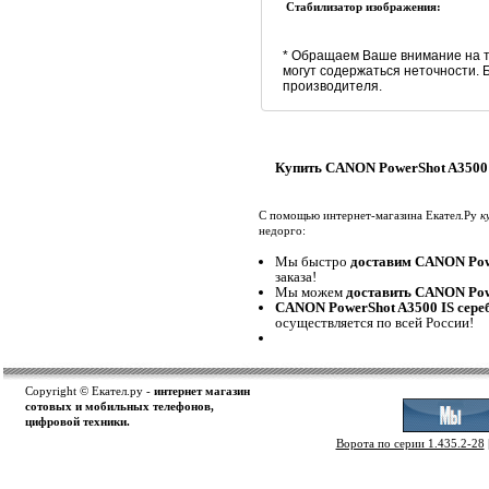
Стабилизатор изображения:
* Обращаем Ваше внимание на т
могут содержаться неточности.
производителя.
Купить CANON PowerShot A3500 
С помощью интернет-магазина Екател.Ру
к
недорго:
Мы быстро
доставим CANON Pow
заказа!
Мы можем
доставить CANON Pow
CANON PowerShot A3500 IS сере
осуществляется по всей России!
Copyright © Екател.ру -
интернет магазин
сотовых и мобильных телефонов,
цифровой техники.
Ворота по серии 1.435.2-28