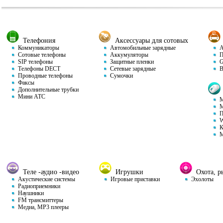
Телефония
Аксессуары для сотовых
Коммуникаторы
Автомобильные зарядные
Ав
Сотовые телефоны
Аккумуляторы
П
SIP телефоны
Защитные пленки
GP
Телефоны DECT
Сетевые зарядные
Ви
Проводные телефоны
Сумочки
Факсы
Дополнительные трубки
Мини АТС
М
М
П
W
К
М
Теле -аудио -видео
Игрушки
Охота, ры
Акустические системы
Игровые приставки
Эхолоты
Радиоприемники
Наушники
FM трансмиттеры
Медиа, MP3 плееры