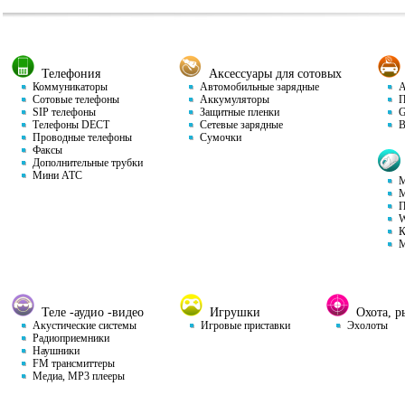
Телефония
Аксессуары для сотовых
Коммуникаторы
Автомобильные зарядные
Ав
Сотовые телефоны
Аккумуляторы
П
SIP телефоны
Защитные пленки
GP
Телефоны DECT
Сетевые зарядные
Ви
Проводные телефоны
Сумочки
Факсы
Дополнительные трубки
Мини АТС
М
М
П
W
К
М
Теле -аудио -видео
Игрушки
Охота, ры
Акустические системы
Игровые приставки
Эхолоты
Радиоприемники
Наушники
FM трансмиттеры
Медиа, MP3 плееры