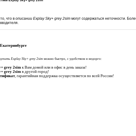
тики Explay Sky+ grey 2sim
то, что в
описании Explay Sky+ grey 2sim
могут содержаться неточности. Бо
зводителя.
 Екатеринбурге
купить Explay Sky+ grey 2sim
можно быстро, с удобством и недорго:
+ grey 2sim
к Вам домой или в офис в день заказа!
y+ grey 2sim
в другой город!
ртификат
, гарантийная поддержка осуществляется по всей России!