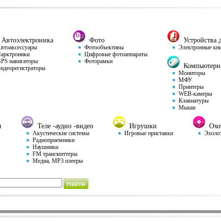
Автоэлектроника
Фото
Устройства д
тоаксессуары
Фотообъективы
Электронные кн
арктроники
Цифровые фотоаппараты
S навигаторы
Фоторамки
Компьютерна
деорегистраторы
Мониторы
МФУ
Принтеры
WEB-камеры
Клавиатуры
Мыши
и
Теле -аудио -видео
Игрушки
Охот
Акустические системы
Игровые приставки
Эхоло
Радиоприемники
Наушники
FM трансмиттеры
Медиа, MP3 плееры