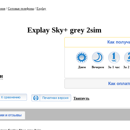
ония
/
Сотовые телефоны
/
Explay
Explay Sky+ grey 2sim
Как получ
Днем
Вечером
За 1 час
За 2
ии
Как оплат
Твитнуть
ии и отзывы