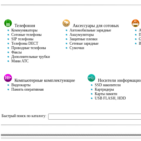
Телефония
Аксессуары для сотовых
Коммуникаторы
Автомобильные зарядные
Ав
Сотовые телефоны
Аккумуляторы
П
SIP телефоны
Защитные пленки
GP
Телефоны DECT
Сетевые зарядные
Ви
Проводные телефоны
Сумочки
Факсы
Дополнительные трубки
Мини АТС
Компьютерные комплектующие
Носители информаци
Видеокарты
SSD накопители
Память оперативная
Картридеры
Карты памяти
USB FLASH, HDD
Быстрый поиск по каталогу: