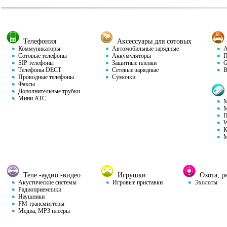
Телефония
Аксессуары для сотовых
Коммуникаторы
Автомобильные зарядные
Ав
Сотовые телефоны
Аккумуляторы
П
SIP телефоны
Защитные пленки
GP
Телефоны DECT
Сетевые зарядные
Ви
Проводные телефоны
Сумочки
Факсы
Дополнительные трубки
Мини АТС
М
М
П
W
К
М
Теле -аудио -видео
Игрушки
Охота, ры
Акустические системы
Игровые приставки
Эхолоты
Радиоприемники
Наушники
FM трансмиттеры
Медиа, MP3 плееры