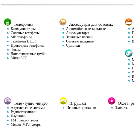
Телефония
Аксессуары для сотовых
Коммуникаторы
Автомобильные зарядные
Ав
Сотовые телефоны
Аккумуляторы
П
SIP телефоны
Защитные пленки
GP
Телефоны DECT
Сетевые зарядные
Ви
Проводные телефоны
Сумочки
Факсы
Дополнительные трубки
Мини АТС
М
М
П
W
К
М
Теле -аудио -видео
Игрушки
Охота, ры
Акустические системы
Игровые приставки
Эхолоты
Радиоприемники
Наушники
FM трансмиттеры
Медиа, MP3 плееры