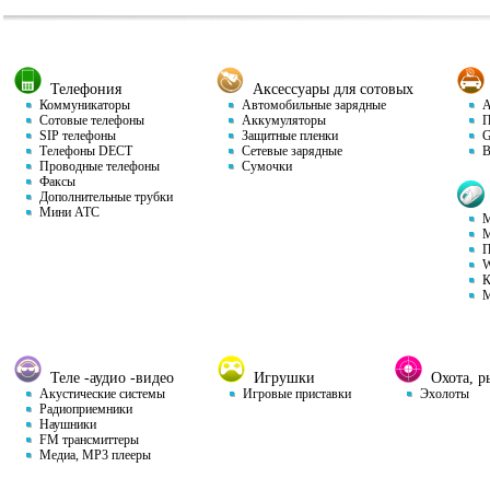
Телефония
Аксессуары для сотовых
Коммуникаторы
Автомобильные зарядные
Ав
Сотовые телефоны
Аккумуляторы
П
SIP телефоны
Защитные пленки
GP
Телефоны DECT
Сетевые зарядные
Ви
Проводные телефоны
Сумочки
Факсы
Дополнительные трубки
Мини АТС
М
М
П
W
К
М
Теле -аудио -видео
Игрушки
Охота, ры
Акустические системы
Игровые приставки
Эхолоты
Радиоприемники
Наушники
FM трансмиттеры
Медиа, MP3 плееры