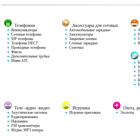
Телефония
Аксессуары для сотовых
Коммуникаторы
Автомобильные зарядные
Ав
Сотовые телефоны
Аккумуляторы
П
SIP телефоны
Защитные пленки
GP
Телефоны DECT
Сетевые зарядные
Ви
Проводные телефоны
Сумочки
Факсы
Дополнительные трубки
Мини АТС
М
М
П
W
К
М
Теле -аудио -видео
Игрушки
Охота, ры
Акустические системы
Игровые приставки
Эхолоты
Радиоприемники
Наушники
FM трансмиттеры
Медиа, MP3 плееры