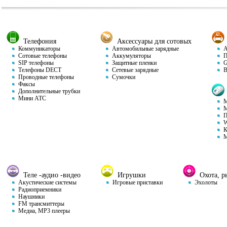
Телефония
Аксессуары для сотовых
Коммуникаторы
Автомобильные зарядные
Ав
Сотовые телефоны
Аккумуляторы
П
SIP телефоны
Защитные пленки
GP
Телефоны DECT
Сетевые зарядные
Ви
Проводные телефоны
Сумочки
Факсы
Дополнительные трубки
Мини АТС
М
М
П
W
К
М
Теле -аудио -видео
Игрушки
Охота, ры
Акустические системы
Игровые приставки
Эхолоты
Радиоприемники
Наушники
FM трансмиттеры
Медиа, MP3 плееры