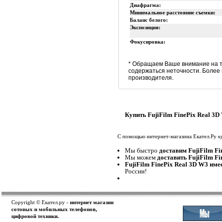
Диафрагма:
Минимальное расстояние съемки:
Баланс белого:
Экспозиция:
Фокусировка:
* Обращаем Ваше внимание на т
содержаться неточности. Более
производителя.
Купить FujiFilm FinePix Real 3D
С помощью интернет-магазина Екател.Ру
к
Мы быстро
доставим FujiFilm Fi
Мы можем
доставить FujiFilm F
FujiFilm FinePix Real 3D W3 име
России!
Copyright © Екател.ру -
интернет магазин
сотовых и мобильных телефонов,
цифровой техники.