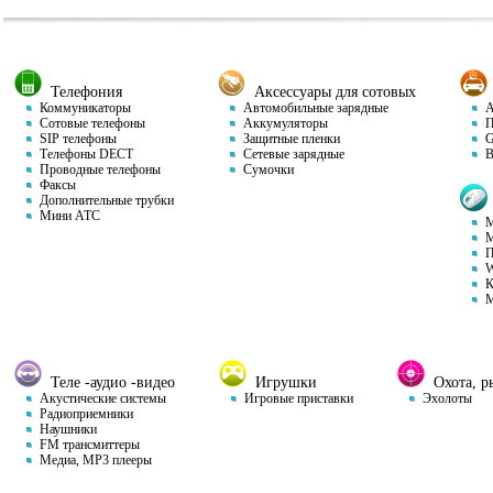
Телефония
Аксессуары для сотовых
Коммуникаторы
Автомобильные зарядные
Ав
Сотовые телефоны
Аккумуляторы
П
SIP телефоны
Защитные пленки
GP
Телефоны DECT
Сетевые зарядные
Ви
Проводные телефоны
Сумочки
Факсы
Дополнительные трубки
Мини АТС
М
М
П
W
К
М
Теле -аудио -видео
Игрушки
Охота, ры
Акустические системы
Игровые приставки
Эхолоты
Радиоприемники
Наушники
FM трансмиттеры
Медиа, MP3 плееры