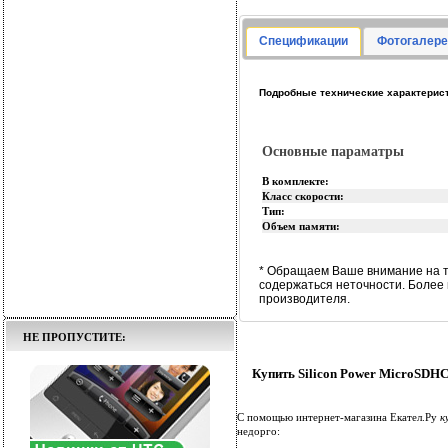
Спецификации
Фотогалере
Подробные технические характеристи
Основные параматры
В комплекте:
Класс скорости:
Тип:
Объем памяти:
* Обращаем Ваше внимание на т
содержаться неточности. Более
производителя.
НЕ ПРОПУСТИТЕ:
Купить Silicon Power MicroSDHC 
С помощью интернет-магазина Екател.Ру
к
недорго: