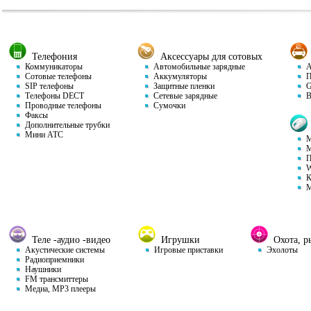
Телефония
Аксессуары для сотовых
Коммуникаторы
Автомобильные зарядные
Ав
Сотовые телефоны
Аккумуляторы
П
SIP телефоны
Защитные пленки
GP
Телефоны DECT
Сетевые зарядные
Ви
Проводные телефоны
Сумочки
Факсы
Дополнительные трубки
Мини АТС
М
М
П
W
К
М
Теле -аудио -видео
Игрушки
Охота, ры
Акустические системы
Игровые приставки
Эхолоты
Радиоприемники
Наушники
FM трансмиттеры
Медиа, MP3 плееры