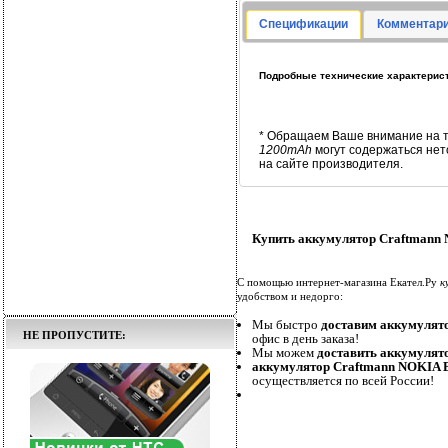
Спецификации
Комментари
Подробные технические характерист
* Обращаем Ваше внимание на т
1200mAh
могут содержаться не
на сайте производителя.
Купить аккумулятор Craftmann 
С помощью интернет-магазина Екател.Ру
к
удобством и недорго:
Мы быстро
доставим аккумулят
НЕ ПРОПУСТИТЕ:
офис в день заказа!
Мы можем
доставить аккумулят
аккумулятор Craftmann NOKIA B
осуществляется по всей России!