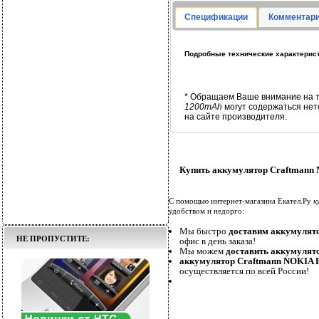
Спецификации
Комментари
Подробные технические характерист
* Обращаем Ваше внимание на т
1200mAh
могут содержаться не
на сайте производителя.
Купить аккумулятор Craftmann 
С помощью интернет-магазина Екател.Ру
к
удобством и недорго:
Мы быстро
доставим аккумулят
НЕ ПРОПУСТИТЕ:
офис в день заказа!
Мы можем
доставить аккумулят
аккумулятор Craftmann NOKIA B
осуществляется по всей России!