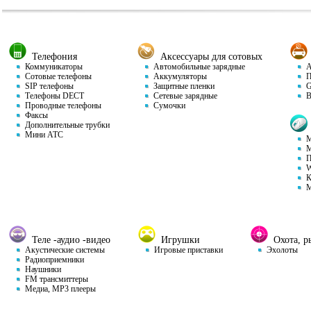
Телефония
Аксессуары для сотовых
Коммуникаторы
Автомобильные зарядные
Ав
Сотовые телефоны
Аккумуляторы
П
SIP телефоны
Защитные пленки
GP
Телефоны DECT
Сетевые зарядные
Ви
Проводные телефоны
Сумочки
Факсы
Дополнительные трубки
Мини АТС
М
М
П
W
К
М
Теле -аудио -видео
Игрушки
Охота, ры
Акустические системы
Игровые приставки
Эхолоты
Радиоприемники
Наушники
FM трансмиттеры
Медиа, MP3 плееры