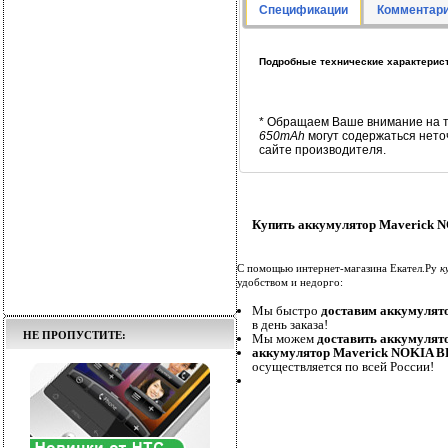
Спецификации
Комментари
Подробные технические характерист
* Обращаем Ваше внимание на т
650mAh
могут содержаться нето
сайте производителя.
Купить аккумулятор Maverick N
С помощью интернет-магазина Екател.Ру
к
удобством и недорго:
Мы быстро
доставим аккумулят
в день заказа!
НЕ ПРОПУСТИТЕ:
Мы можем
доставить аккумулят
аккумулятор Maverick NOKIA BL
осуществляется по всей России!