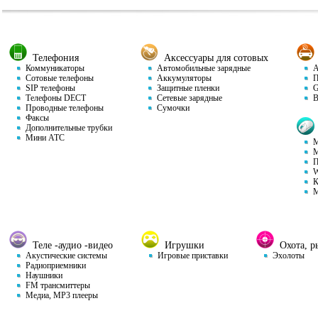
Телефония
Аксессуары для сотовых
Коммуникаторы
Автомобильные зарядные
Ав
Сотовые телефоны
Аккумуляторы
П
SIP телефоны
Защитные пленки
GP
Телефоны DECT
Сетевые зарядные
Ви
Проводные телефоны
Сумочки
Факсы
Дополнительные трубки
Мини АТС
М
М
П
W
К
М
Теле -аудио -видео
Игрушки
Охота, ры
Акустические системы
Игровые приставки
Эхолоты
Радиоприемники
Наушники
FM трансмиттеры
Медиа, MP3 плееры