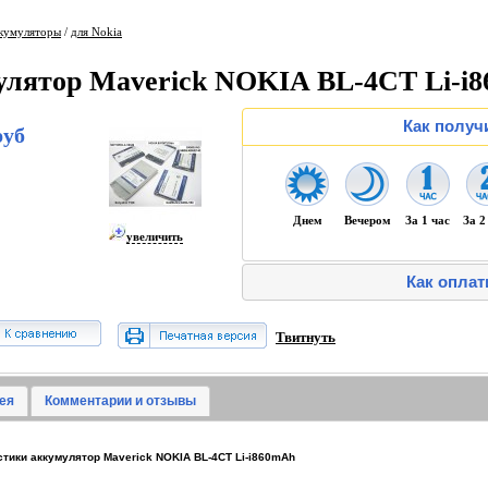
кумуляторы
/
для Nokia
улятор Maverick NOKIA BL-4CT Li-i
Как получ
руб
Днем
Вечером
За 1 час
За 2
увеличить
Как оплат
Твитнуть
ея
Комментарии и отзывы
тики аккумулятор Maverick NOKIA BL-4CT Li-i860mAh