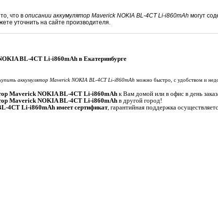
то, что в
описании аккумулятор Maverick NOKIA BL-4CT Li-i860mAh
могут сод
те уточнить на сайте производителя.
NOKIA BL-4CT Li-i860mAh в Екатеринбурге
купить аккумулятор Maverick NOKIA BL-4CT Li-i860mAh
можно быстро, с удобством и нед
тор Maverick NOKIA BL-4CT Li-i860mAh
к Вам домой или в офис в день заказ
тор Maverick NOKIA BL-4CT Li-i860mAh
в другой город!
L-4CT Li-i860mAh имеет сертификат
, гарантийная поддержка осуществляетс