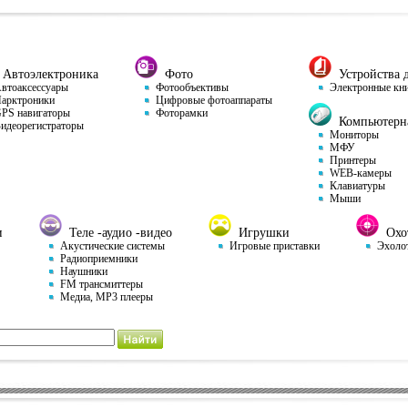
Автоэлектроника
Фото
Устройства д
тоаксессуары
Фотообъективы
Электронные кн
арктроники
Цифровые фотоаппараты
S навигаторы
Фоторамки
Компьютерна
деорегистраторы
Мониторы
МФУ
Принтеры
WEB-камеры
Клавиатуры
Мыши
и
Теле -аудио -видео
Игрушки
Охот
Акустические системы
Игровые приставки
Эхоло
Радиоприемники
Наушники
FM трансмиттеры
Медиа, MP3 плееры