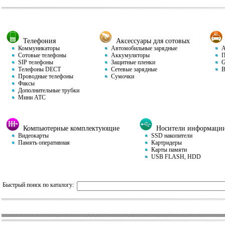
Телефония
Аксессуары для сотовых
Коммуникаторы
Автомобильные зарядные
Ав
Сотовые телефоны
Аккумуляторы
П
SIP телефоны
Защитные пленки
GP
Телефоны DECT
Сетевые зарядные
Ви
Проводные телефоны
Сумочки
Факсы
Дополнительные трубки
Мини АТС
Компьютерные комплектующие
Носители информаци
Видеокарты
SSD накопители
Память оперативная
Картридеры
Карты памяти
USB FLASH, HDD
Быстрый поиск по каталогу: