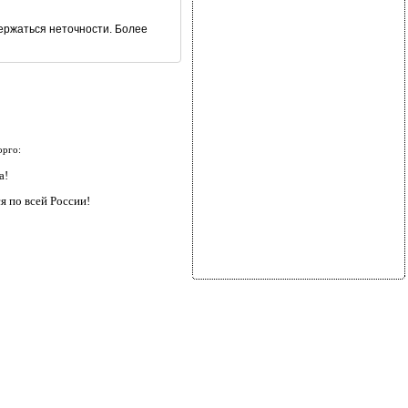
ержаться неточности. Более
орго:
а!
я по всей России!