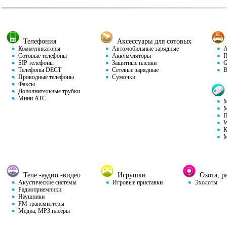
Телефония
Аксессуары для сотовых
Коммуникаторы
Автомобильные зарядные
Ав
Сотовые телефоны
Аккумуляторы
П
SIP телефоны
Защитные пленки
GP
Телефоны DECT
Сетевые зарядные
Ви
Проводные телефоны
Сумочки
Факсы
Дополнительные трубки
Мини АТС
М
М
П
W
К
М
Теле -аудио -видео
Игрушки
Охота, ры
Акустические системы
Игровые приставки
Эхолоты
Радиоприемники
Наушники
FM трансмиттеры
Медиа, MP3 плееры