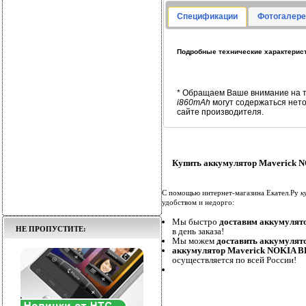
Спецификации
Фотогалере
Подробные технические характерист
* Обращаем Ваше внимание на т
i860mAh
могут содержаться нет
сайте производителя.
Купить аккумулятор Maverick N
С помощью интернет-магазина Екател.Ру
к
удобством и недорго:
Мы быстро
доставим аккумулят
НЕ ПРОПУСТИТЕ:
в день заказа!
Мы можем
доставить аккумулят
аккумулятор Maverick NOKIA BL
осуществляется по всей России!