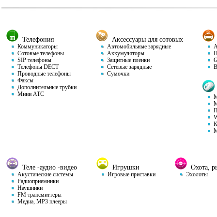
Телефония
Аксессуары для сотовых
Коммуникаторы
Автомобильные зарядные
Ав
Сотовые телефоны
Аккумуляторы
П
SIP телефоны
Защитные пленки
GP
Телефоны DECT
Сетевые зарядные
Ви
Проводные телефоны
Сумочки
Факсы
Дополнительные трубки
Мини АТС
М
М
П
W
К
М
Теле -аудио -видео
Игрушки
Охота, ры
Акустические системы
Игровые приставки
Эхолоты
Радиоприемники
Наушники
FM трансмиттеры
Медиа, MP3 плееры