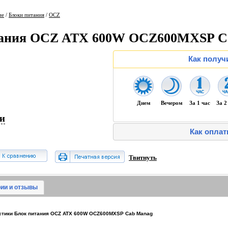
ие
/
Блоки питания
/
OCZ
тания OCZ ATX 600W OCZ600MXSP C
Как получ
Днем
Вечером
За 1 час
За 2
ии
Как оплат
Твитнуть
ии и отзывы
стики Блок питания OCZ ATX 600W OCZ600MXSP Cab Manag