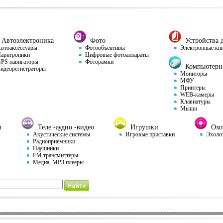
Автоэлектроника
Фото
Устройства д
тоаксессуары
Фотообъективы
Электронные кн
арктроники
Цифровые фотоаппараты
S навигаторы
Фоторамки
Компьютерна
деорегистраторы
Мониторы
МФУ
Принтеры
WEB-камеры
Клавиатуры
Мыши
и
Теле -аудио -видео
Игрушки
Охот
Акустические системы
Игровые приставки
Эхоло
Радиоприемники
Наушники
FM трансмиттеры
Медиа, MP3 плееры