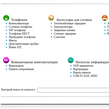
Телефония
Аксессуары для сотовых
Коммуникаторы
Автомобильные зарядные
Ав
Сотовые телефоны
Аккумуляторы
П
SIP телефоны
Защитные пленки
GP
Телефоны DECT
Сетевые зарядные
Ви
Проводные телефоны
Сумочки
Факсы
Дополнительные трубки
Мини АТС
Компьютерные комплектующие
Носители информаци
Видеокарты
SSD накопители
Память оперативная
Картридеры
Карты памяти
USB FLASH, HDD
Быстрый поиск по каталогу: